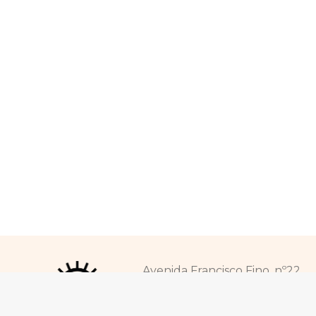
Avenida Francisco Fino, nº22,
7300-053 Portalegre
+351 245 341 087 (rede fixa