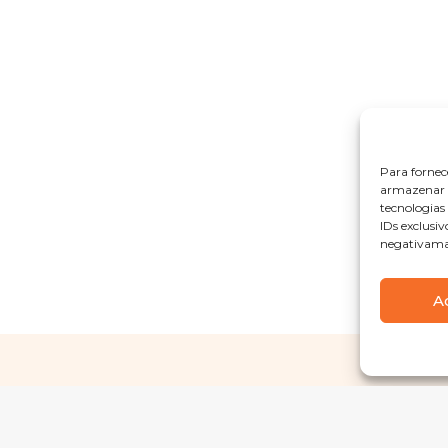
Para fornec
armazenar e
tecnologia
IDs exclusiv
negativaman
A