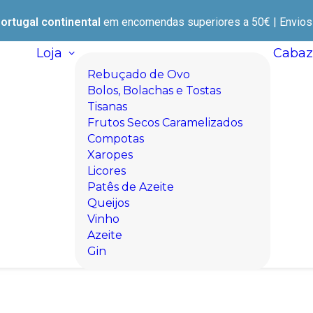
ortugal continental
em encomendas superiores a 50€ | Envios e
Loja
Cabaz
Rebuçado de Ovo
Bolos, Bolachas e Tostas
Tisanas
Frutos Secos Caramelizados
Compotas
Xaropes
Licores
Patês de Azeite
Queijos
Vinho
Azeite
Gin