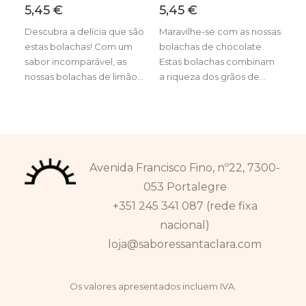
5,45
€
5,45
€
Descubra a delícia que são
Maravilhe-se com as nossas
estas bolachas! Com um
bolachas de chocolate.
sabor incomparável, as
Estas bolachas combinam
nossas bolachas de limão…
a riqueza dos grãos de…
Avenida Francisco Fino, nº22, 7300-
053 Portalegre
+351 245 341 087 (rede fixa
nacional)
loja@saboressantaclara.com
Os valores apresentados incluem IVA.