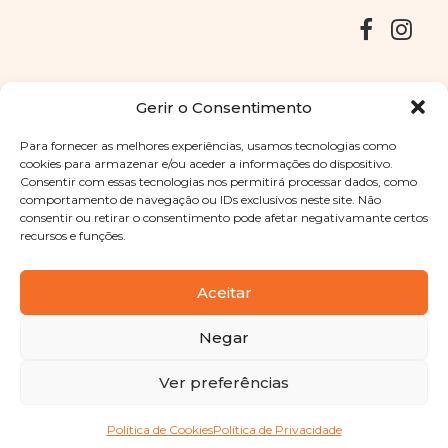
Entregas
Devoluções
Livro de Reclamações
Gerir o Consentimento
Para fornecer as melhores experiências, usamos tecnologias como
cookies para armazenar e/ou aceder a informações do dispositivo.
Consentir com essas tecnologias nos permitirá processar dados, como
Copyright © 2025
Sabores Santa Clara
. Todos os direitos
comportamento de navegação ou IDs exclusivos neste site. Não
reservados
Política de Privacidade
|
Termos e condições
consentir ou retirar o consentimento pode afetar negativamante certos
recursos e funções.
Designed by
Shift Your Branding Agency
| Powered by
BOLEIMA
Aceitar
Negar
Pay
Ver preferências
Pay
Política de Cookies
Política de Privacidade