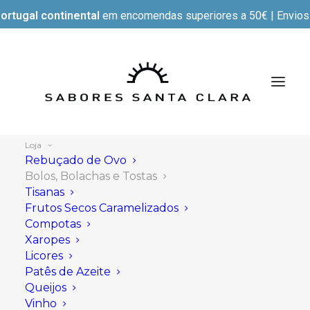
ortugal continental
em encomendas superiores a 50€ | Envios e
Loja
Rebuçado de Ovo
Bolos, Bolachas e Tostas
Tisanas
Mostrar filtros
Frutos Secos Caramelizados
Compotas
Xaropes
Licores
Patês de Azeite
Queijos
Vinho