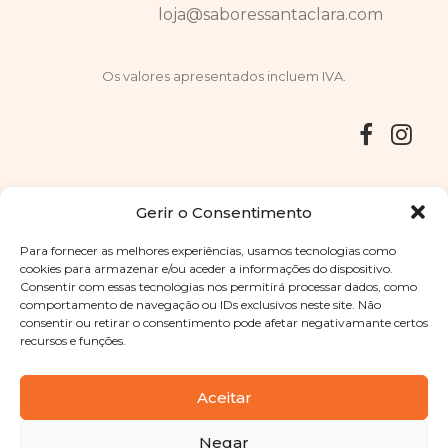
loja@saboressantaclara.com
Os valores apresentados incluem IVA.
Entregas
Devoluções
Livro de Reclamações
Gerir o Consentimento
Para fornecer as melhores experiências, usamos tecnologias como
cookies para armazenar e/ou aceder a informações do dispositivo.
Consentir com essas tecnologias nos permitirá processar dados, como
Copyright © 2025
Sabores Santa Clara
. Todos os direitos
comportamento de navegação ou IDs exclusivos neste site. Não
reservados
Política de Privacidade
|
Termos e condições
consentir ou retirar o consentimento pode afetar negativamante certos
recursos e funções.
Designed by
Shift Your Branding Agency
| Powered by
BOLEIMA
Aceitar
Negar