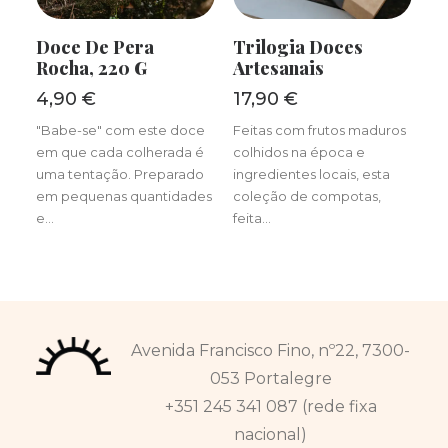
ADICIONAR
ADICIONAR
Doce De Pera
Trilogia Doces
Rocha, 220 G
Artesanais
4,90
€
17,90
€
"Babe-se" com este doce
Feitas com frutos maduros
em que cada colherada é
colhidos na época e
uma tentação. Preparado
ingredientes locais, esta
em pequenas quantidades
coleção de compotas,
e…
feita…
Avenida Francisco Fino, nº22, 7300-
053 Portalegre
+351 245 341 087 (rede fixa
nacional)