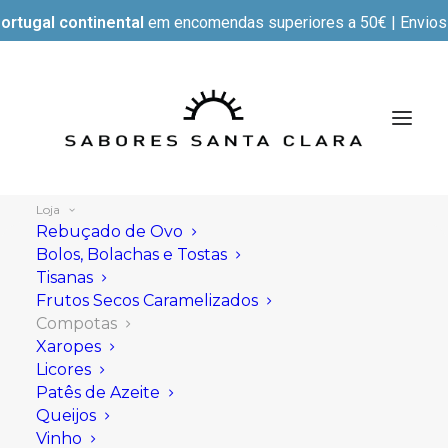
ortugal continental
em encomendas superiores a 50€ | Envios e
Loja
Rebuçado de Ovo
Bolos, Bolachas e Tostas
Tisanas
Mostrar filtros
Frutos Secos Caramelizados
Compotas
Xaropes
Licores
Patês de Azeite
Queijos
Vinho