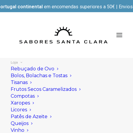
ortugal continental
em encomendas superiores a 50€ | Envios e
Loja
Rebuçado de Ovo
Bolos, Bolachas e Tostas
Tisanas
Mostrar filtros
Frutos Secos Caramelizados
Compotas
Xaropes
Licores
Patês de Azeite
Queijos
Vinho