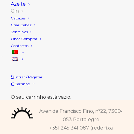
Azeite
Gin
Cabazes
LER MAIS
Criar Cabaz
Mui Gin
Sobre Nós
36,90
€
Onde Comprar
O MUI Gin transporta
Contactos
consigo uma história de
família, eternizada nos
livros de receitas
guardados…
Entrar / Registar
Carrinho
O seu carrinho está vazio.
Avenida Francisco Fino, nº22, 7300-
053 Portalegre
+351 245 341 087 (rede fixa