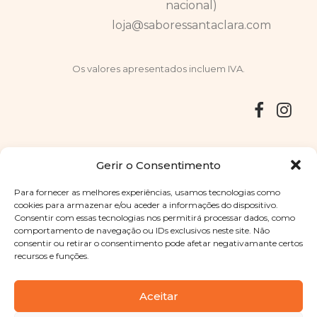
nacional)
loja@saboressantaclara.com
Os valores apresentados incluem IVA.
Entregas
Devoluções
Livro de Reclamações
Gerir o Consentimento
Para fornecer as melhores experiências, usamos tecnologias como
cookies para armazenar e/ou aceder a informações do dispositivo.
Consentir com essas tecnologias nos permitirá processar dados, como
Copyright © 2025
Sabores Santa Clara
. Todos os direitos
comportamento de navegação ou IDs exclusivos neste site. Não
reservados
Política de Privacidade
|
Termos e condições
consentir ou retirar o consentimento pode afetar negativamante certos
recursos e funções.
Designed by
Shift Your Branding Agency
| Powered by
BOLEIMA
Aceitar