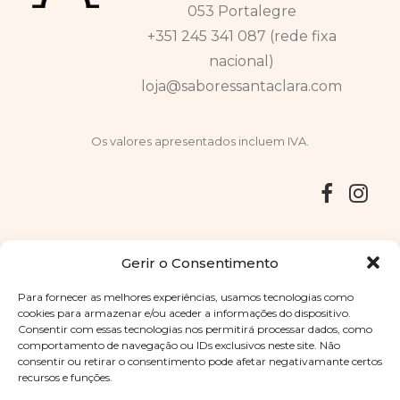
053 Portalegre
+351 245 341 087 (rede fixa
nacional)
loja@saboressantaclara.com
Os valores apresentados incluem IVA.
Entregas
Devoluções
Livro de Reclamações
Gerir o Consentimento
Para fornecer as melhores experiências, usamos tecnologias como
cookies para armazenar e/ou aceder a informações do dispositivo.
Consentir com essas tecnologias nos permitirá processar dados, como
Copyright © 2025
Sabores Santa Clara
. Todos os direitos
comportamento de navegação ou IDs exclusivos neste site. Não
reservados
Política de Privacidade
|
Termos e condições
consentir ou retirar o consentimento pode afetar negativamante certos
recursos e funções.
Designed by
Shift Your Branding Agency
| Powered by
BOLEIMA