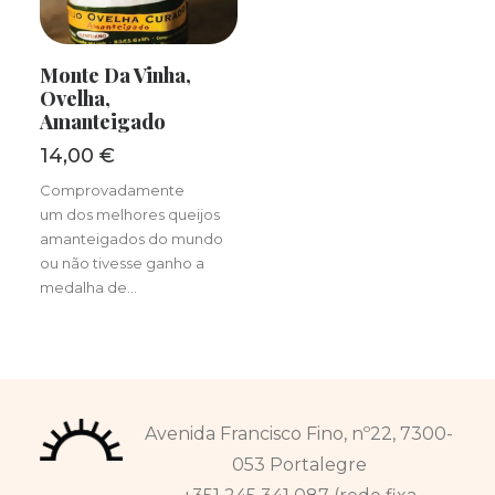
LER MAIS
Monte Da Vinha,
Ovelha,
Amanteigado
14,00
€
Comprovadamente
um dos melhores queijos
amanteigados do mundo
ou não tivesse ganho a
medalha de…
Avenida Francisco Fino, nº22, 7300-
053 Portalegre