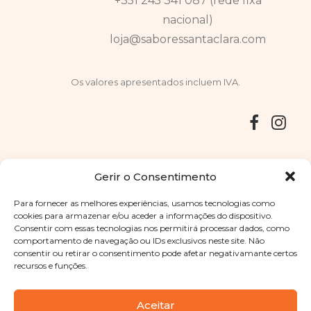
+351 245 341 087 (rede fixa
nacional)
loja@saboressantaclara.com
Os valores apresentados incluem IVA.
Entregas
Devoluções
Livro de Reclamações
Gerir o Consentimento
Para fornecer as melhores experiências, usamos tecnologias como
cookies para armazenar e/ou aceder a informações do dispositivo.
Consentir com essas tecnologias nos permitirá processar dados, como
Copyright © 2025
Sabores Santa Clara
. Todos os direitos
comportamento de navegação ou IDs exclusivos neste site. Não
reservados
Política de Privacidade
|
Termos e condições
consentir ou retirar o consentimento pode afetar negativamante certos
recursos e funções.
Designed by
Shift Your Branding Agency
| Powered by
BOLEIMA
Aceitar