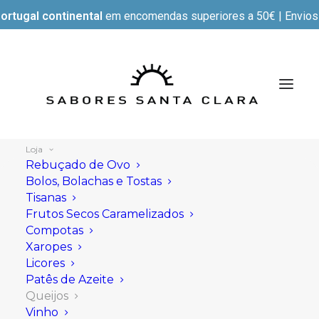
ortugal continental
em encomendas superiores a 50€ | Envios e
Loja
Rebuçado de Ovo
Bolos, Bolachas e Tostas
Tisanas
Mostrar filtros
Frutos Secos Caramelizados
Compotas
Xaropes
Licores
Patês de Azeite
Queijos
Vinho