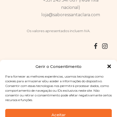
+351 245 341 087 (rede fixa
nacional)
loja@saboressantaclara.com
Os valores apresentados incluem IVA.
Entregas
Devoluções
Livro de Reclamações
Gerir o Consentimento
Para fornecer as melhores experiências, usamos tecnologias como
cookies para armazenar e/ou aceder a informações do dispositivo.
Consentir com essas tecnologias nos permitirá processar dados, como
Copyright © 2025
Sabores Santa Clara
. Todos os direitos
comportamento de navegação ou IDs exclusivos neste site. Não
reservados
Política de Privacidade
|
Termos e condições
consentir ou retirar o consentimento pode afetar negativamante certos
recursos e funções.
Designed by
Shift Your Branding Agency
| Powered by
BOLEIMA
Aceitar