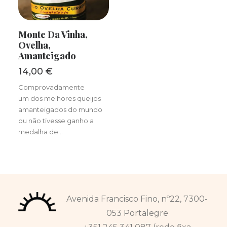
LER MAIS
Monte Da Vinha,
Ovelha,
Amanteigado
14,00
€
Comprovadamente
um dos melhores queijos
amanteigados do mundo
ou não tivesse ganho a
medalha de…
Avenida Francisco Fino, nº22, 7300-
053 Portalegre