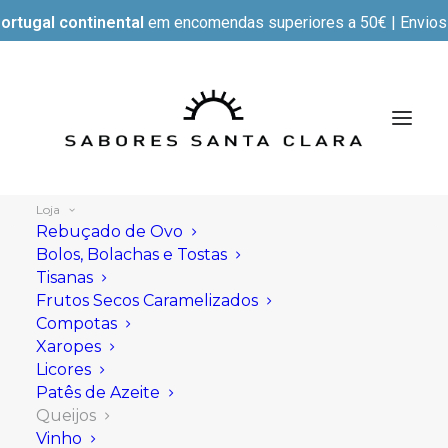
ortugal continental
em encomendas superiores a 50€ | Envios e
Loja
Rebuçado de Ovo
Bolos, Bolachas e Tostas
Tisanas
Mostrar filtros
Frutos Secos Caramelizados
Compotas
Xaropes
Licores
Patês de Azeite
Queijos
Vinho