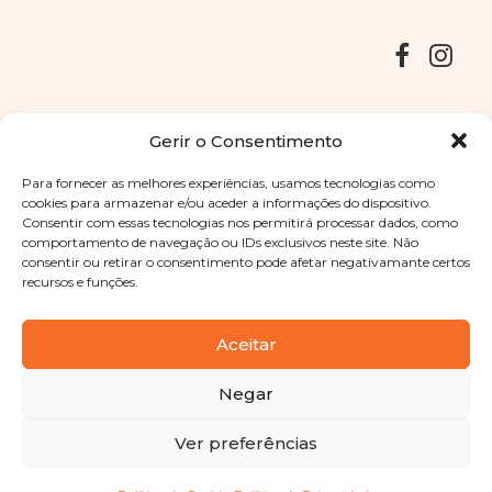
Entregas
Devoluções
Livro de Reclamações
Gerir o Consentimento
Para fornecer as melhores experiências, usamos tecnologias como
cookies para armazenar e/ou aceder a informações do dispositivo.
Consentir com essas tecnologias nos permitirá processar dados, como
Copyright © 2025
Sabores Santa Clara
. Todos os direitos
comportamento de navegação ou IDs exclusivos neste site. Não
reservados
Política de Privacidade
|
Termos e condições
consentir ou retirar o consentimento pode afetar negativamante certos
recursos e funções.
Designed by
Shift Your Branding Agency
| Powered by
BOLEIMA
Aceitar
Negar
Pay
Ver preferências
Pay