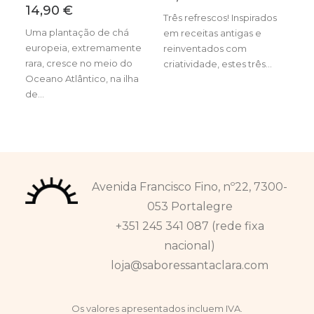
14,90
€
Três refrescos! Inspirados
Uma plantação de chá
em receitas antigas e
europeia, extremamente
reinventados com
rara, cresce no meio do
criatividade, estes três…
Oceano Atlântico, na ilha
de…
Avenida Francisco Fino, nº22, 7300-
053 Portalegre
+351 245 341 087 (rede fixa
nacional)
loja@saboressantaclara.com
Os valores apresentados incluem IVA.