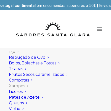
ortugal continental
em encomendas superiores a 50€ | Envios e
Loja
Rebuçado de Ovo
Bolos, Bolachas e Tostas
Tisanas
Mostrar filtros
Frutos Secos Caramelizados
Compotas
Xaropes
Licores
Patês de Azeite
Queijos
Vinho