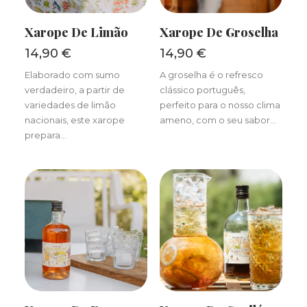
ADICIONAR
ADICIONAR
Xarope De Limão
Xarope De Groselha
14,90
€
14,90
€
Elaborado com sumo
A groselha é o refresco
verdadeiro, a partir de
clássico português,
variedades de limão
perfeito para o nosso clima
nacionais, este xarope
ameno, com o seu sabor…
prepara…
ADICIONAR
ADICIONAR