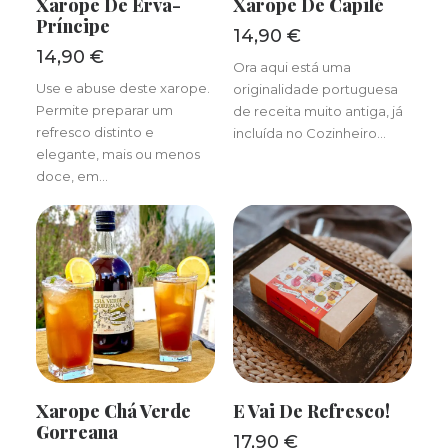
Xarope De Erva-
Xarope De Capilé
Príncipe
14,90
€
14,90
€
Ora aqui está uma
Use e abuse deste xarope.
originalidade portuguesa
Permite preparar um
de receita muito antiga, já
refresco distinto e
incluída no Cozinheiro…
elegante, mais ou menos
doce, em…
ADICIONAR
ADICIONAR
Xarope Chá Verde
E Vai De Refresco!
Gorreana
17,90
€