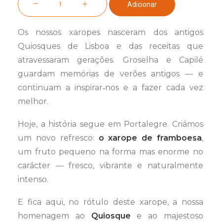
original
atual
Adicionar
era:
é:
de
15,90 €.
14,90 €.
Xarope
Os nossos xaropes nasceram dos antigos
de
Quiosques de Lisboa e das receitas que
Framboesa
atravessaram gerações. Groselha e Capilé
guardam memórias de verões antigos — e
continuam a inspirar‑nos e a fazer cada vez
melhor.
Hoje, a história segue em Portalegre. Criámos
um novo refresco:
o xarope de framboesa
,
um fruto pequeno na forma mas enorme no
carácter — fresco, vibrante e naturalmente
intenso.
E fica aqui, no rótulo deste xarope, a nossa
homenagem ao
Quiosque
e ao majestoso