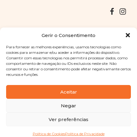
Entregas
Devoluções
Livro de Reclamações
Gerir o Consentimento
Para fornecer as melhores experiências, usamos tecnologias como
cookies para armazenar e/ou aceder a informações do dispositivo.
Consentir com essas tecnologias nos permitirá processar dados, como
Copyright © 2025
Sabores Santa Clara
. Todos os direitos
comportamento de navegação ou IDs exclusivos neste site. Não
reservados
Política de Privacidade
|
Termos e condições
consentir ou retirar o consentimento pode afetar negativamante certos
recursos e funções.
Designed by
Shift Your Branding Agency
| Powered by
BOLEIMA
Aceitar
Negar
Pay
Ver preferências
Pay
Política de Cookies
Política de Privacidade