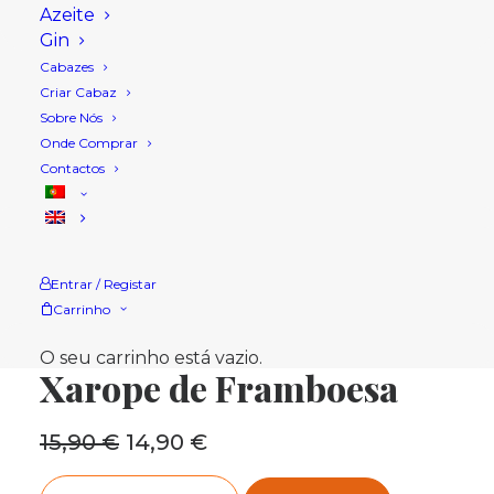
Azeite
Gin
Cabazes
Criar Cabaz
Sobre Nós
Onde Comprar
Contactos
Entrar / Registar
Carrinho
Início
Loja
Xaropes
Xarope de Framboesa
O seu carrinho está vazio.
Xarope de Framboesa
15,90
€
O
14,90
€
O
preço
preço
Quantidade