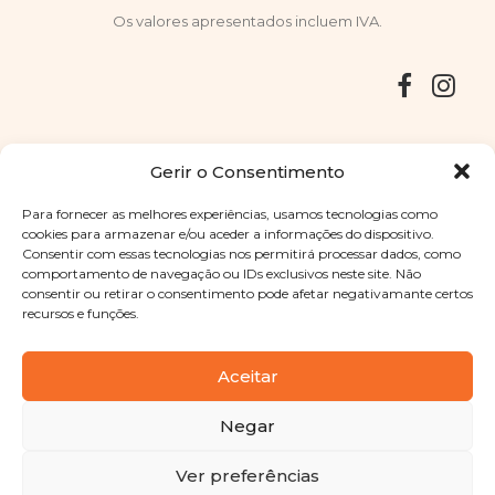
Os valores apresentados incluem IVA.
Entregas
Devoluções
Livro de Reclamações
Gerir o Consentimento
Para fornecer as melhores experiências, usamos tecnologias como
cookies para armazenar e/ou aceder a informações do dispositivo.
Consentir com essas tecnologias nos permitirá processar dados, como
Copyright © 2025
Sabores Santa Clara
. Todos os direitos
comportamento de navegação ou IDs exclusivos neste site. Não
reservados
Política de Privacidade
|
Termos e condições
consentir ou retirar o consentimento pode afetar negativamante certos
recursos e funções.
Designed by
Shift Your Branding Agency
| Powered by
BOLEIMA
Aceitar
Negar
Pay
Ver preferências