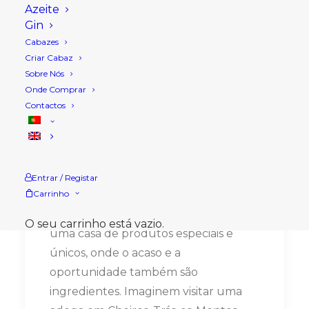
Azeite
Gin
Cabazes
Criar Cabaz
Sobre Nós
Onde Comprar
Contactos
2024
Entrar / Registar
“Since 2005”
Carrinho
Passo a passo foi-se “construindo”
O seu carrinho está vazio.
uma casa de produtos especiais e
únicos, onde o acaso e a
oportunidade também são
ingredientes. Imaginem visitar uma