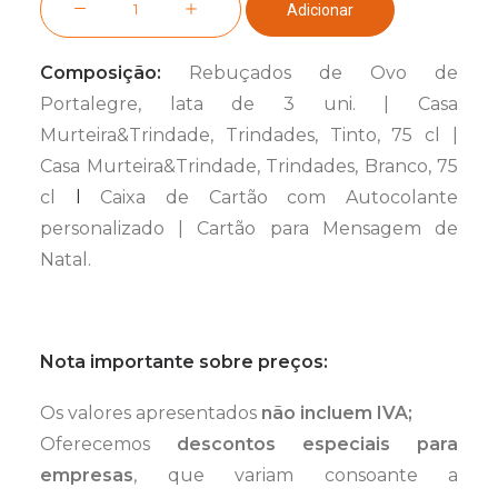
Adicionar
de
Cabaz
Composição:
Rebuçados de Ovo de
Vínico
Portalegre, lata de 3 uni. | Casa
n.º
Murteira&Trindade, Trindades, Tinto, 75 cl |
5
Casa Murteira&Trindade, Trindades, Branco, 75
cl
l
Caixa de Cartão com Autocolante
personalizado | Cartão para Mensagem de
Natal.
Nota importante sobre preços:
Os valores apresentados
não incluem IVA;
Oferecemos
descontos especiais para
empresas
, que variam consoante a