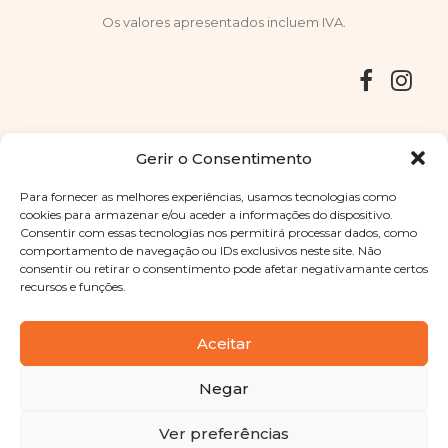
Os valores apresentados incluem IVA.
Entregas
Devoluções
Livro de Reclamações
Gerir o Consentimento
Para fornecer as melhores experiências, usamos tecnologias como
cookies para armazenar e/ou aceder a informações do dispositivo.
Consentir com essas tecnologias nos permitirá processar dados, como
Copyright © 2025
Sabores Santa Clara
. Todos os direitos
comportamento de navegação ou IDs exclusivos neste site. Não
reservados
Política de Privacidade
|
Termos e condições
consentir ou retirar o consentimento pode afetar negativamante certos
recursos e funções.
Designed by
Shift Your Branding Agency
| Powered by
BOLEIMA
Aceitar
Negar
Pay
Ver preferências