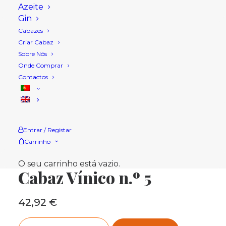
Azeite
Gin
Cabazes
Criar Cabaz
Sobre Nós
Onde Comprar
Contactos
Entrar / Registar
Carrinho
Início
Loja
Cabazes Natal
Cabaz Vínico n.º 5
O seu carrinho está vazio.
Cabaz Vínico n.º 5
42,92
€
Quantidade