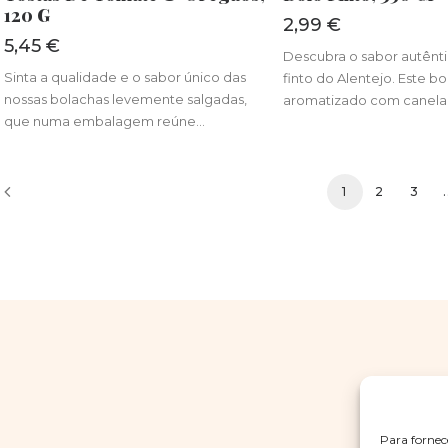
120 G
2,99
€
5,45
€
Descubra o sabor autênt
Sinta a qualidade e o sabor único das
finto do Alentejo. Este b
nossas bolachas levemente salgadas,
aromatizado com canela
que numa embalagem reúne…
1
2
3
.
Para fornec