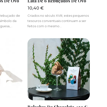
os De Ovo
Lata De 6 Rebuçados De Ovo
10,40
€
 Rebuçado de
Criados no século XVIII, estes pequenos
símbolo da
tesouros conventuais continuam a ser
uguesa,…
feitos com o mesmo…
R
ADICIONAR