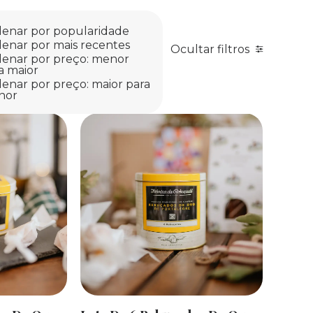
enar por popularidade
enar por mais recentes
Ocultar filtros
enar por preço: menor
a maior
enar por preço: maior para
nor
R
ADICIONAR