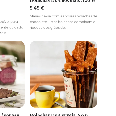
–
Bolachas De Chocolate, 120 G
5,45
€
Maravilhe-se com as nossas bolachas de
cível para
chocolate. Estas bolachas combinam a
esente cuidado
riqueza dos grãos de…
er e…
R
ADICIONAR
Licoroso,
Bolachas De Cerveja, 80 G