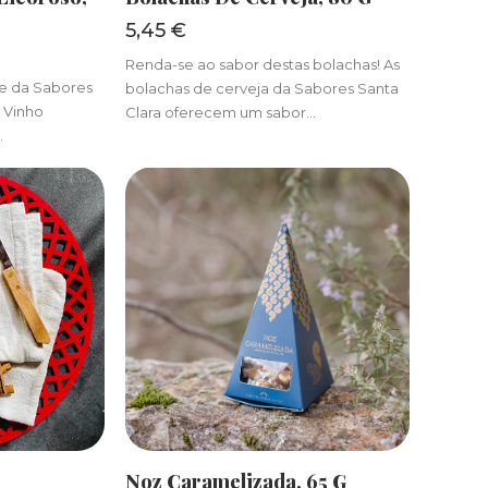
5,45
€
Renda-se ao sabor destas bolachas! As
de da Sabores
bolachas de cerveja da Sabores Santa
e Vinho
Clara oferecem um sabor…
…
R
ADICIONAR
Noz Caramelizada, 65 G