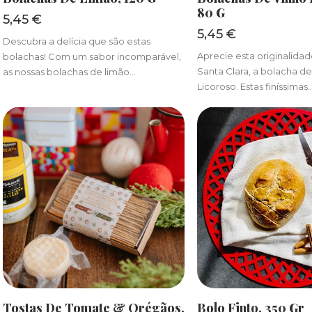
80 G
5,45
€
5,45
€
Descubra a delícia que são estas
Aprecie esta originalida
bolachas! Com um sabor incomparável,
Santa Clara, a bolacha d
as nossas bolachas de limão…
Licoroso. Estas finíssimas
ADICIONAR
ADICIONA
Tostas De Tomate & Orégãos,
Bolo Finto, 350 Gr