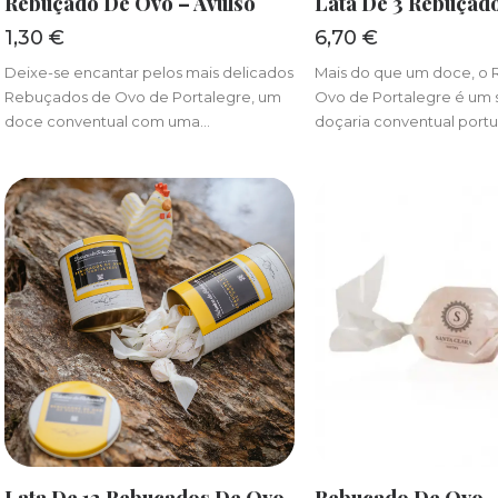
Rebuçado De Ovo – Avulso
Lata De 3 Rebuçad
1,30
€
6,70
€
Deixe-se encantar pelos mais delicados
Mais do que um doce, o
Rebuçados de Ovo de Portalegre, um
Ovo de Portalegre é um 
doce conventual com uma…
doçaria conventual port
ADICIONAR
ADICIONA