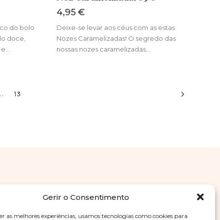
4,95
€
ico do bolo
Deixe-se levar aos céus com as estas
olo doce,
Nozes Caramelizadas! O segredo das
 e…
nossas nozes caramelizadas…
..
13
Gerir o Consentimento
er as melhores experiências, usamos tecnologias como cookies para