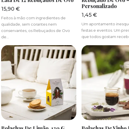
Lata De 12 Rebuçados De Ovo
Rebuçado De Ovo 
Personalizado
15,90
€
1,45
€
Feitos à mão com ingredientes de
Um apontamento inesque
qualidade, sem corantes nem
festas e eventos. Um pr
conservantes, os Rebuçados de Ovo
que todos gostam receb
de…
ADICIONAR
ADICIONA
Bolachas De Limão, 120 G
Bolachas De Vinho 