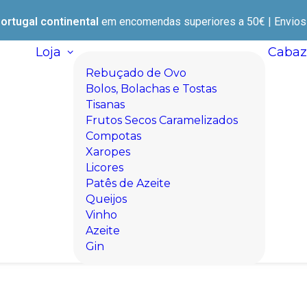
ortugal continental
em encomendas superiores a 50€ | Envios e
Loja
Cabaz
Rebuçado de Ovo
Bolos, Bolachas e Tostas
Tisanas
Frutos Secos Caramelizados
Compotas
Xaropes
Licores
Patês de Azeite
Queijos
Vinho
Azeite
Gin