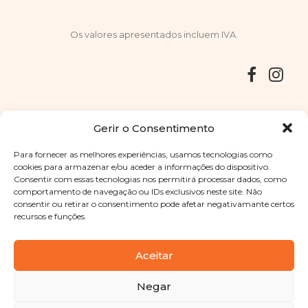
Os valores apresentados incluem IVA.
Entregas
Devoluções
Livro de Reclamações
Gerir o Consentimento
Para fornecer as melhores experiências, usamos tecnologias como
cookies para armazenar e/ou aceder a informações do dispositivo.
Consentir com essas tecnologias nos permitirá processar dados, como
Copyright © 2025
Sabores Santa Clara
. Todos os direitos
comportamento de navegação ou IDs exclusivos neste site. Não
reservados
Política de Privacidade
|
Termos e condições
consentir ou retirar o consentimento pode afetar negativamante certos
recursos e funções.
Designed by
Shift Your Branding Agency
| Powered by
BOLEIMA
Aceitar
Negar
Pay