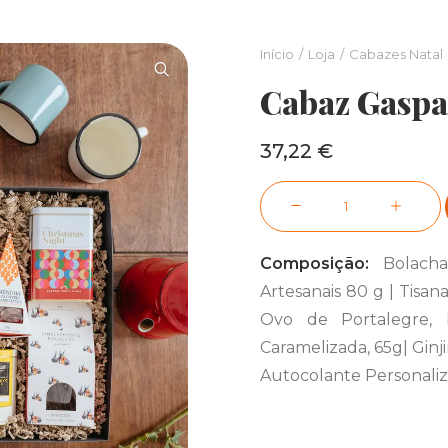
Início
Loja
Cabazes Natal
Cabaz Gaspa
37,22
€
Quantidade
de
Cabaz
Composição:
Bolach
Gaspar
Artesanais 80 g | Tisan
Ovo de Portalegre,
Caramelizada, 65g| Ginj
Autocolante Personaliz