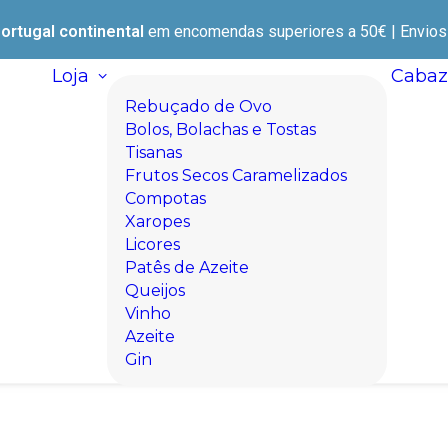
ortugal continental
em encomendas superiores a 50€ | Envios e
Loja
Cabaz
Rebuçado de Ovo
Bolos, Bolachas e Tostas
Tisanas
Frutos Secos Caramelizados
Compotas
Xaropes
Licores
Patês de Azeite
Queijos
Vinho
Azeite
Gin