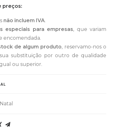
 preços:
os
não incluem IVA
.
s especiais para empresas
, que variam
de encomendada.
 stock de algum produto
, reservamo-nos o
 sua substituição por outro de qualidade
gual ou superior.
NAL
Natal