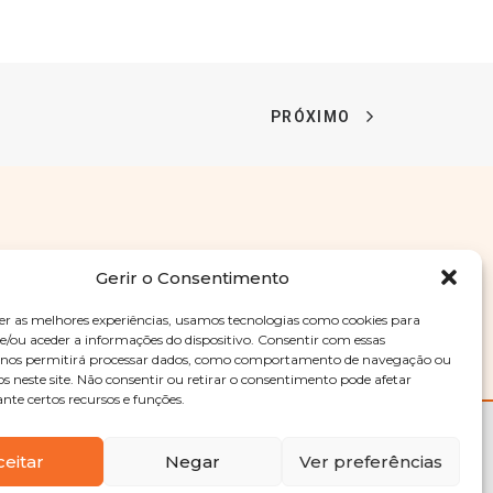
preços:
42,90 €
a
52,23 €
as
PRÓXIMO
Gerir o Consentimento
er as melhores experiências, usamos tecnologias como cookies para
/ou aceder a informações do dispositivo. Consentir com essas
Entregas
Devoluções
Livro de Reclamações
s nos permitirá processar dados, como comportamento de navegação ou
os neste site. Não consentir ou retirar o consentimento pode afetar
te certos recursos e funções.
ceitar
Negar
Ver preferências