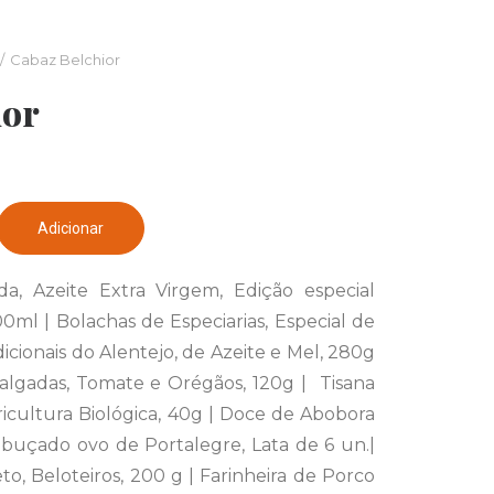
Cabaz Belchior
ior
Adicionar
a, Azeite Extra Virgem, Edição especial
0ml | Bolachas de Especiarias, Especial de
dicionais do Alentejo, de Azeite e Mel, 280g
lgadas, Tomate e Orégãos, 120g | Tisana
ricultura Biológica, 40g | Doce de Abobora
ebuçado ovo de Portalegre, Lata de 6 un.|
o, Beloteiros, 200 g | Farinheira de Porco