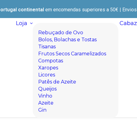
ortugal continental
em encomendas superiores a 50€ | Envios e
Loja
Cabaz
Rebuçado de Ovo
Bolos, Bolachas e Tostas
Tisanas
Frutos Secos Caramelizados
Compotas
Xaropes
Licores
Patês de Azeite
Queijos
Vinho
Azeite
Gin