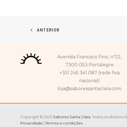
preços:
42,90 €
a
52,23 €
ANTERIOR
Avenida Francisco Fino, nº22,
7300-053 Portalegre
+351 245 341 087 (rede fixa
nacional)
loja@saboressantaclara.com
Copyright © 2025
Sabores Santa Clara
. Todos os direitos
Privacidade
|
Termos e condições