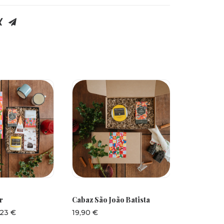
 OPÇÕES
ADICIONAR
A
r
Cabaz São João Batista
Cabaz São
Intervalo
,23
€
19,90
€
13,30
€
de