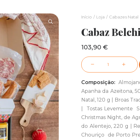
Início
Loja
Cabazes Natal
Cabaz Belch
103,90
€
Quantidade
de
Cabaz
Composição:
Almojand
Belchior
Apanha da Azeitona, 50
Natal, 120 g | Broas Tra
| Tostas Levemente Sa
Christmas Night, de Ag
do Alentejo, 220 g | R
Chouriço de Porto Pret