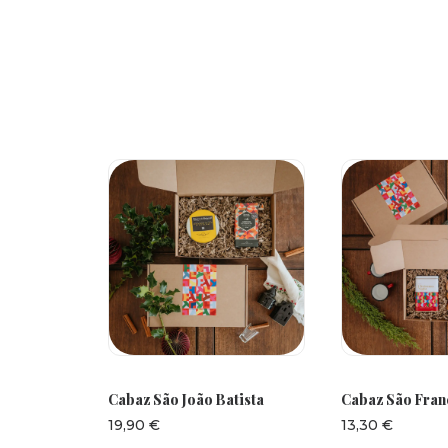
ES
ADICIONAR
ADICI
Cabaz São João Batista
Cabaz São Fran
Intervalo
19,90
€
13,30
€
de