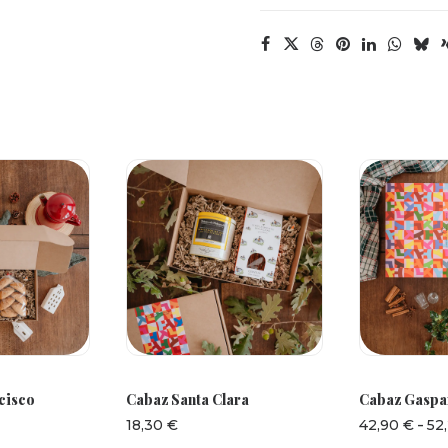
Este
ONAR
ADICIONAR
VER
produto
cisco
Cabaz Santa Clara
Cabaz Gaspa
tem
várias
-
18,30
€
42,90
€
52
variantes.