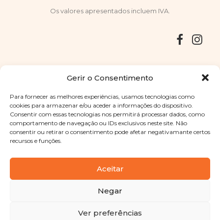
Os valores apresentados incluem IVA.
Entregas
Devoluções
Livro de Reclamações
Gerir o Consentimento
Para fornecer as melhores experiências, usamos tecnologias como
cookies para armazenar e/ou aceder a informações do dispositivo.
Consentir com essas tecnologias nos permitirá processar dados, como
Copyright © 2025
Sabores Santa Clara
. Todos os direitos
comportamento de navegação ou IDs exclusivos neste site. Não
reservados
Política de Privacidade
|
Termos e condições
consentir ou retirar o consentimento pode afetar negativamante certos
recursos e funções.
Designed by
Shift Your Branding Agency
| Powered by
BOLEIMA
Aceitar
Negar
Pay
Ver preferências