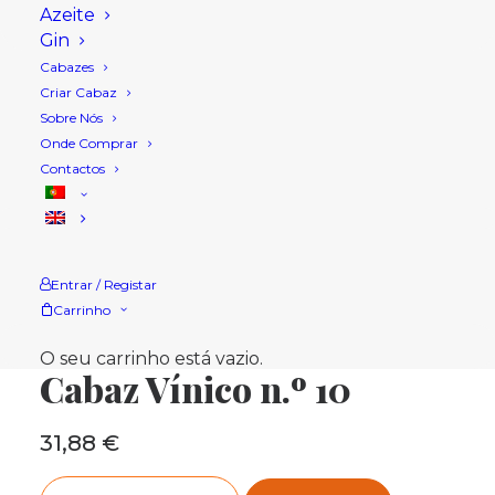
Azeite
Gin
Cabazes
Criar Cabaz
Sobre Nós
Onde Comprar
Contactos
Entrar / Registar
Carrinho
Início
Loja
Cabazes Natal
Cabaz Vínico n.º 10
O seu carrinho está vazio.
Cabaz Vínico n.º 10
31,88
€
Quantidade