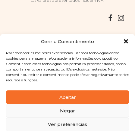
Os valores apresentados incluem IVA.
Entregas
Devoluções
Livro de Reclamações
Gerir o Consentimento
Para fornecer as melhores experiências, usamos tecnologias como
cookies para armazenar e/ou aceder a informações do dispositivo.
Consentir com essas tecnologias nos permitirá processar dados, como
Copyright © 2025
Sabores Santa Clara
. Todos os direitos
comportamento de navegação ou IDs exclusivos neste site. Não
reservados
Política de Privacidade
|
Termos e condições
consentir ou retirar o consentimento pode afetar negativamante certos
recursos e funções.
Designed by
Shift Your Branding Agency
| Powered by
BOLEIMA
Aceitar
Negar
Pay
Ver preferências
Pay