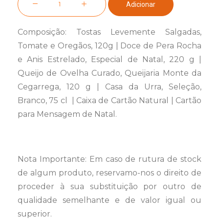
Adicionar
de
Cabaz
Composição: Tostas Levemente Salgadas,
Vínico
Tomate e Oregãos, 120g | Doce de Pera Rocha
n.º
e Anis Estrelado, Especial de Natal, 220 g |
8
Queijo de Ovelha Curado, Queijaria Monte da
Cegarrega, 120 g | Casa da Urra, Seleção,
Branco, 75 cl | Caixa de Cartão Natural | Cartão
para Mensagem de Natal.
Nota Importante: Em caso de rutura de stock
de algum produto, reservamo-nos o direito de
proceder à sua substituição por outro de
qualidade semelhante e de valor igual ou
superior.