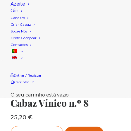
Azeite
Gin
Cabazes
Criar Cabaz
Sobre Nós
Onde Comprar
Contactos
Entrar / Registar
Carrinho
Início
Loja
Cabazes Natal
Cabaz Vínico n.º 8
O seu carrinho está vazio.
Cabaz Vínico n.º 8
25,20
€
Quantidade