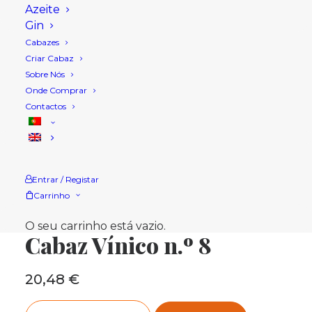
Azeite
Gin
Cabazes
Criar Cabaz
Sobre Nós
Onde Comprar
Contactos
Entrar / Registar
Carrinho
Início
Loja
Cabazes Natal
Cabaz Vínico n.º 8
O seu carrinho está vazio.
Cabaz Vínico n.º 8
20,48
€
Quantidade