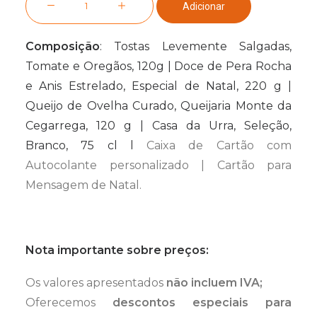
Adicionar
de
Cabaz
Composição
: Tostas Levemente Salgadas,
Vínico
Tomate e Oregãos, 120g | Doce de Pera Rocha
n.º
e Anis Estrelado, Especial de Natal, 220 g |
8
Queijo de Ovelha Curado, Queijaria Monte da
Cegarrega, 120 g | Casa da Urra, Seleção,
Branco, 75 cl
l
Caixa de Cartão com
Autocolante personalizado | Cartão para
Mensagem de Natal.
Nota importante sobre preços:
Os valores apresentados
não incluem IVA;
Oferecemos
descontos especiais para