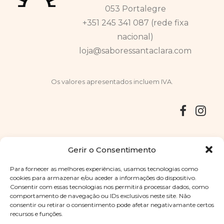
053 Portalegre
+351 245 341 087 (rede fixa
nacional)
loja@saboressantaclara.com
Os valores apresentados incluem IVA.
Entregas
Devoluções
Livro de Reclamações
Gerir o Consentimento
Para fornecer as melhores experiências, usamos tecnologias como
cookies para armazenar e/ou aceder a informações do dispositivo.
Consentir com essas tecnologias nos permitirá processar dados, como
Copyright © 2025
Sabores Santa Clara
. Todos os direitos
comportamento de navegação ou IDs exclusivos neste site. Não
reservados
Política de Privacidade
|
Termos e condições
consentir ou retirar o consentimento pode afetar negativamante certos
recursos e funções.
Designed by
Shift Your Branding Agency
| Powered by