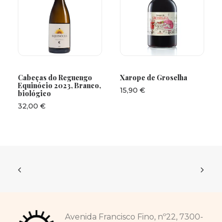
ADICIONAR
ADICIONAR
Cabeças do Reguengo
Xarope de Groselha
Equinócio 2023, Branco,
15,90
€
biológico
32,00
€
Avenida Francisco Fino, nº22, 7300-