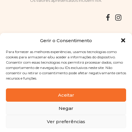
Os valores apresentados incluem IVA.
Entregas
Devoluções
Livro de Reclamações
Gerir o Consentimento
Para fornecer as melhores experiências, usamos tecnologias como
cookies para armazenar e/ou aceder a informações do dispositivo.
Consentir com essas tecnologias nos permitirá processar dados, como
Copyright © 2025
Sabores Santa Clara
. Todos os direitos
comportamento de navegação ou IDs exclusivos neste site. Não
reservados
Política de Privacidade
|
Termos e condições
consentir ou retirar o consentimento pode afetar negativamante certos
recursos e funções.
Designed by
Shift Your Branding Agency
| Powered by
BOLEIMA
Aceitar
Negar
Pay
Ver preferências
Pay