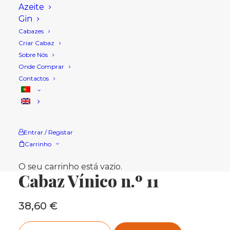
Azeite
Gin
Cabazes
Criar Cabaz
Sobre Nós
Onde Comprar
Contactos
Entrar / Registar
Carrinho
Início
Loja
Cabazes Natal
Cabaz Vínico n.º 11
O seu carrinho está vazio.
Cabaz Vínico n.º 11
38,60
€
Quantidade