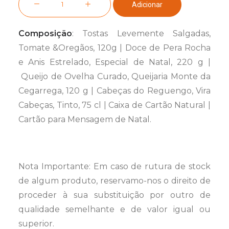
Adicionar
de
Cabaz
Composição
: Tostas Levemente Salgadas,
Vínico
Tomate &Oregãos, 120g | Doce de Pera Rocha
n.º
e Anis Estrelado, Especial de Natal, 220 g |
11
Queijo de Ovelha Curado, Queijaria Monte da
Cegarrega, 120 g | Cabeças do Reguengo, Vira
Cabeças, Tinto, 75 cl | Caixa de Cartão Natural |
Cartão para Mensagem de Natal.
Nota Importante: Em caso de rutura de stock
de algum produto, reservamo-nos o direito de
proceder à sua substituição por outro de
qualidade semelhante e de valor igual ou
superior.