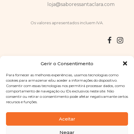
loja@saboressantaclara.com
Os valores apresentados incluem IVA.
Entregas
Devoluções
Livro de Reclamações
Gerir o Consentimento
Para fornecer as melhores experiências, usamos tecnologias como
cookies para armazenar e/ou aceder a informações do dispositivo.
Consentir com essas tecnologias nos permitirá processar dados, como
Copyright © 2025
Sabores Santa Clara
. Todos os direitos
comportamento de navegação ou IDs exclusivos neste site. Não
reservados
Política de Privacidade
|
Termos e condições
consentir ou retirar o consentimento pode afetar negativamante certos
recursos e funções.
Designed by
Shift Your Branding Agency
| Powered by
BOLEIMA
Aceitar
Negar