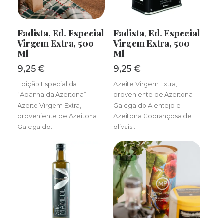
ADICIONAR
ADICIONAR
Fadista, Ed. Especial
Fadista, Ed. Especial
Virgem Extra, 500
Virgem Extra, 500
Ml
Ml
9,25
€
9,25
€
Edição Especial da
Azeite Virgem Extra,
“Apanha da Azeitona”
proveniente de Azeitona
Azeite Virgem Extra,
Galega do Alentejo e
proveniente de Azeitona
Azeitona Cobrançosa de
Galega do…
olivais…