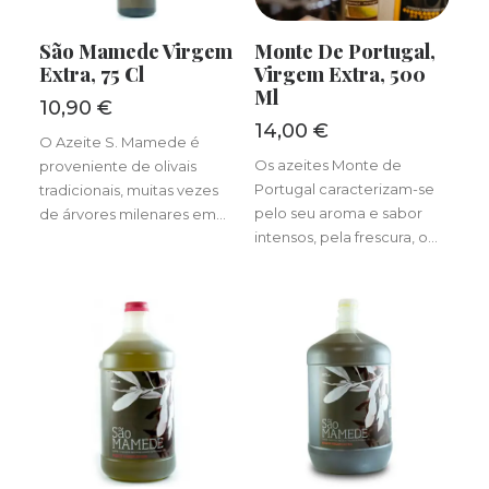
LER MAIS
ADICIONAR
São Mamede Virgem
Monte De Portugal,
Extra, 75 Cl
Virgem Extra, 500
Ml
10,90
€
14,00
€
O Azeite S. Mamede é
Os azeites Monte de
proveniente de olivais
Portugal caracterizam-se
tradicionais, muitas vezes
pelo seu aroma e sabor
de árvores milenares em…
intensos, pela frescura, o…