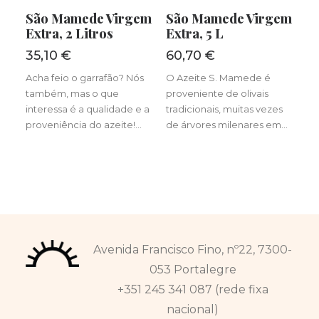
LER MAIS
LER MAIS
São Mamede Virgem
São Mamede Virgem
Extra, 2 Litros
Extra, 5 L
35,10
€
60,70
€
Acha feio o garrafão? Nós
O Azeite S. Mamede é
também, mas o que
proveniente de olivais
interessa é a qualidade e a
tradicionais, muitas vezes
proveniência do azeite!…
de árvores milenares em…
Avenida Francisco Fino, nº22, 7300-
053 Portalegre
+351 245 341 087 (rede fixa
nacional)