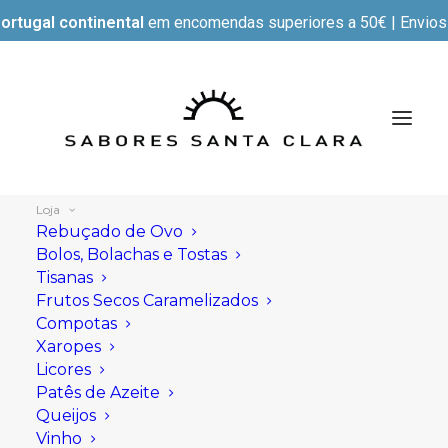
ortugal continental
em encomendas superiores a 50€ | Envios e
Loja
Rebuçado de Ovo
Bolos, Bolachas e Tostas
Tisanas
Mostrar filtros
Frutos Secos Caramelizados
Compotas
Xaropes
Licores
Patês de Azeite
Queijos
Vinho