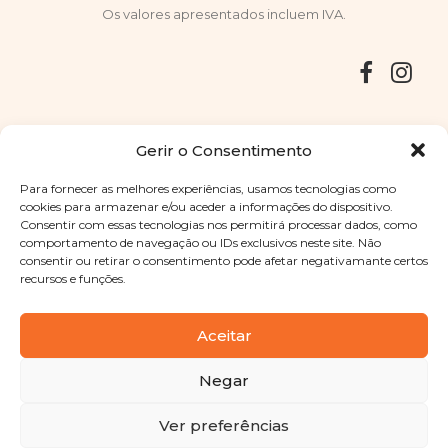
Os valores apresentados incluem IVA.
Entregas
Devoluções
Livro de Reclamações
Gerir o Consentimento
Para fornecer as melhores experiências, usamos tecnologias como
cookies para armazenar e/ou aceder a informações do dispositivo.
Consentir com essas tecnologias nos permitirá processar dados, como
Copyright © 2025
Sabores Santa Clara
. Todos os direitos
comportamento de navegação ou IDs exclusivos neste site. Não
reservados
Política de Privacidade
|
Termos e condições
consentir ou retirar o consentimento pode afetar negativamante certos
recursos e funções.
Designed by
Shift Your Branding Agency
| Powered by
BOLEIMA
Aceitar
Negar
Pay
Ver preferências