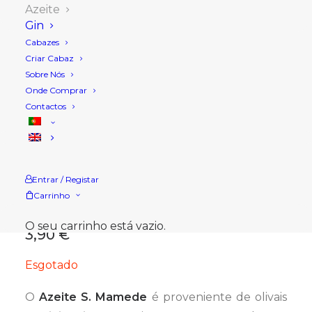
Azeite
Gin
Cabazes
Criar Cabaz
Sobre Nós
Onde Comprar
Contactos
Início
Loja
Azeite
São Mamede Virgem Extra, 25 cl
São Mamede Virgem
Entrar / Registar
Extra, 25 cl
Carrinho
O seu carrinho está vazio.
3,90
€
Esgotado
O
Azeite S. Mamede
é proveniente de olivais