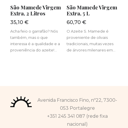
LER MAIS
LER MAIS
São Mamede Virgem
São Mamede Virgem
Extra, 2 Litros
Extra, 5 L
35,10
€
60,70
€
Acha feio o garrafão? Nós
O Azeite S. Mamede é
também, mas o que
proveniente de olivais
interessa é a qualidade e a
tradicionais, muitas vezes
proveniência do azeite!…
de árvores milenares em…
Avenida Francisco Fino, nº22, 7300-
053 Portalegre
+351 245 341 087 (rede fixa
nacional)