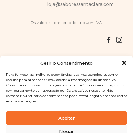
loja@saboressantaclara.com
Os valores apresentados incluem IVA.
Entregas
Devoluções
Livro de Reclamações
Gerir o Consentimento
Para fornecer as melhores experiências, usamos tecnologias como
cookies para armazenar e/ou aceder a informações do dispositivo.
Consentir com essas tecnologias nos permitirá processar dados, como
Copyright © 2025
Sabores Santa Clara
. Todos os direitos
comportamento de navegação ou IDs exclusivos neste site. Não
reservados
Política de Privacidade
|
Termos e condições
consentir ou retirar o consentimento pode afetar negativamante certos
recursos e funções.
Designed by
Shift Your Branding Agency
| Powered by
BOLEIMA
Aceitar
Negar