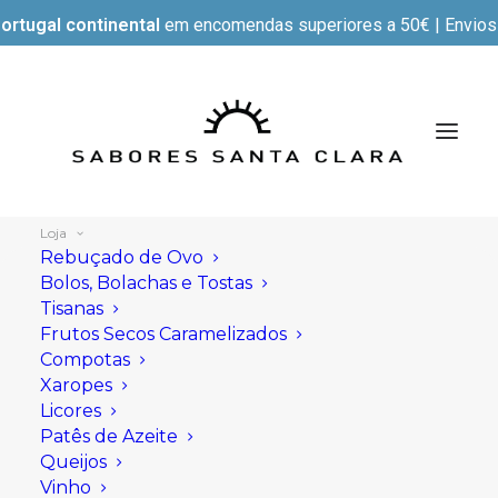
ortugal continental
em encomendas superiores a 50€ | Envios e
Loja
Rebuçado de Ovo
Bolos, Bolachas e Tostas
Tisanas
Mostrar filtros
Frutos Secos Caramelizados
Compotas
Xaropes
Licores
Patês de Azeite
Queijos
Vinho