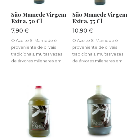
LER MAIS
LER MAIS
São Mamede Virgem
São Mamede Virgem
Extra, 50 Cl
Extra, 75 Cl
7,90
€
10,90
€
O Azeite S. Mamede é
O Azeite S. Mamede é
proveniente de olivais
proveniente de olivais
tradicionais, muitas vezes
tradicionais, muitas vezes
de árvores milenares em…
de árvores milenares em…