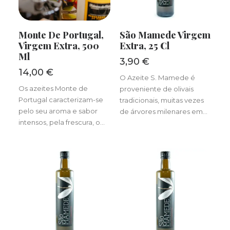
ADICIONAR
LER MAIS
Monte De Portugal,
São Mamede Virgem
Virgem Extra, 500
Extra, 25 Cl
Ml
3,90
€
14,00
€
O Azeite S. Mamede é
Os azeites Monte de
proveniente de olivais
Portugal caracterizam-se
tradicionais, muitas vezes
pelo seu aroma e sabor
de árvores milenares em…
intensos, pela frescura, o…