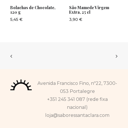
ADICIONAR
LER MAIS
Bolachas de Chocolate,
São Mamede Virgem
120 g
Extra, 25 cl
5,45
€
3,90
€
Avenida Francisco Fino, nº22, 7300-
053 Portalegre
+351 245 341 087 (rede fixa
nacional)
loja@saboressantaclara.com