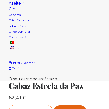
Azeite
Gin
Cabazes
Criar Cabaz
Sobre Nós
Onde Comprar
Contactos
Entrar / Registar
Carrinho
Início
Loja
Cabazes Natal
Cabaz Estrela da Paz
O seu carrinho está vazio.
Cabaz Estrela da Paz
62,41
€
Quantidade