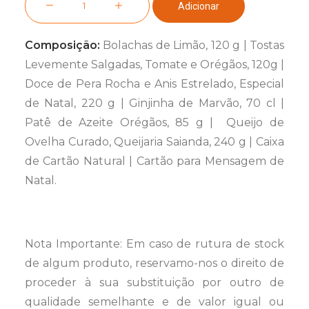
Adicionar
de
Cabaz
Composição:
Bolachas de Limão, 120 g | Tostas
Estrela
Levemente Salgadas, Tomate e Orégãos, 120g |
da
Doce de Pera Rocha e Anis Estrelado, Especial
Paz
de Natal, 220 g | Ginjinha de Marvão, 70 cl |
Patê de Azeite Orégãos, 85 g | Queijo de
Ovelha Curado, Queijaria Saianda, 240 g | Caixa
de Cartão Natural | Cartão para Mensagem de
Natal.
Nota Importante: Em caso de rutura de stock
de algum produto, reservamo-nos o direito de
proceder à sua substituição por outro de
qualidade semelhante e de valor igual ou