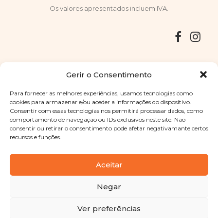
Os valores apresentados incluem IVA.
Entregas
Devoluções
Livro de Reclamações
Gerir o Consentimento
Para fornecer as melhores experiências, usamos tecnologias como
cookies para armazenar e/ou aceder a informações do dispositivo.
Consentir com essas tecnologias nos permitirá processar dados, como
Copyright © 2025
Sabores Santa Clara
. Todos os direitos
comportamento de navegação ou IDs exclusivos neste site. Não
reservados
Política de Privacidade
|
Termos e condições
consentir ou retirar o consentimento pode afetar negativamante certos
recursos e funções.
Designed by
Shift Your Branding Agency
| Powered by
BOLEIMA
Aceitar
Negar
Pay
Ver preferências