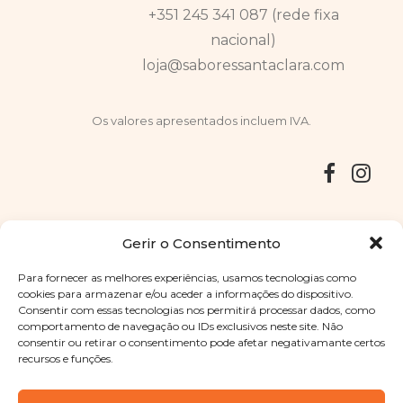
+351 245 341 087 (rede fixa
nacional)
loja@saboressantaclara.com
Os valores apresentados incluem IVA.
Entregas
Devoluções
Livro de Reclamações
Gerir o Consentimento
Para fornecer as melhores experiências, usamos tecnologias como
cookies para armazenar e/ou aceder a informações do dispositivo.
Consentir com essas tecnologias nos permitirá processar dados, como
Copyright © 2025
Sabores Santa Clara
. Todos os direitos
comportamento de navegação ou IDs exclusivos neste site. Não
reservados
Política de Privacidade
|
Termos e condições
consentir ou retirar o consentimento pode afetar negativamante certos
recursos e funções.
Designed by
Shift Your Branding Agency
| Powered by
BOLEIMA