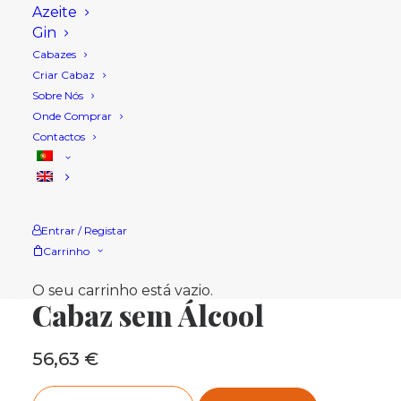
Azeite
Gin
Cabazes
Criar Cabaz
Sobre Nós
Onde Comprar
Contactos
Entrar / Registar
Carrinho
Início
Loja
Cabazes Natal
Cabaz sem Álcool
O seu carrinho está vazio.
Cabaz sem Álcool
56,63
€
Quantidade