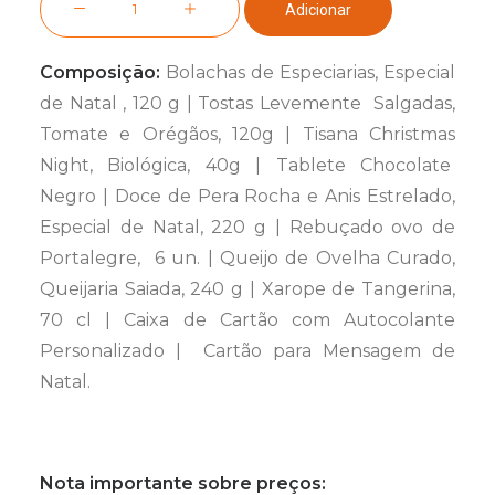
Adicionar
de
Cabaz
Composição:
Bolachas de Especiarias, Especial
sem
de Natal , 120 g | Tostas Levemente Salgadas,
Álcool
Tomate e Orégãos, 120g | Tisana Christmas
Night, Biológica, 40g | Tablete Chocolate
Negro | Doce de Pera Rocha e Anis Estrelado,
Especial de Natal, 220 g | Rebuçado ovo de
Portalegre, 6 un. | Queijo de Ovelha Curado,
Queijaria Saiada, 240 g | Xarope de Tangerina,
70 cl | Caixa de Cartão com Autocolante
Personalizado | Cartão para Mensagem de
Natal.
Nota importante sobre preços: