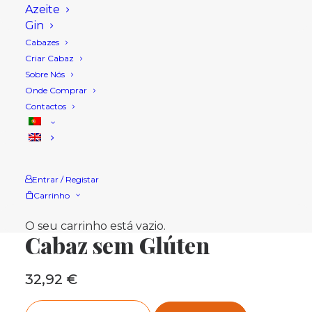
Azeite
Gin
Cabazes
Criar Cabaz
Sobre Nós
Onde Comprar
Contactos
Entrar / Registar
Carrinho
Início
Loja
Cabazes Natal
Cabaz sem Glúten
O seu carrinho está vazio.
Cabaz sem Glúten
32,92
€
Quantidade