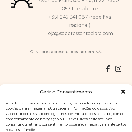
Avenida Francisco Fino, nº22, 7300-
053 Portalegre
+351 245 341 087 (rede fixa
nacional)
loja@saboressantaclara.com
Os valores apresentados incluem IVA.
Entregas
Devoluções
Livro de Reclamações
Gerir o Consentimento
Para fornecer as melhores experiências, usamos tecnologias como
cookies para armazenar e/ou aceder a informações do dispositivo.
Consentir com essas tecnologias nos permitirá processar dados, como
Copyright © 2025
Sabores Santa Clara
. Todos os direitos
comportamento de navegação ou IDs exclusivos neste site. Não
reservados
Política de Privacidade
|
Termos e condições
consentir ou retirar o consentimento pode afetar negativamante certos
recursos e funções.
Designed by
Shift Your Branding Agency
| Powered by