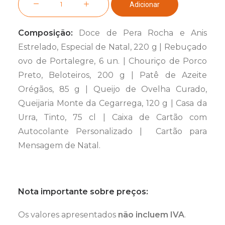
Adicionar
de
Cabaz
Composição:
Doce de Pera Rocha e Anis
sem
Estrelado, Especial de Natal, 220 g | Rebuçado
Glúten
ovo de Portalegre, 6 un. | Chouriço de Porco
Preto, Beloteiros, 200 g | Patê de Azeite
Orégãos, 85 g | Queijo de Ovelha Curado,
Queijaria Monte da Cegarrega, 120 g | Casa da
Urra, Tinto, 75 cl | Caixa de Cartão com
Autocolante Personalizado | Cartão para
Mensagem de Natal.
Nota importante sobre preços:
Os valores apresentados
não incluem IVA
.