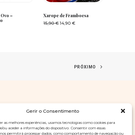
CIONAR
ADICIONAR
A
 Ovo –
Xarope de Framboesa
Doce de P
do
O
O
15,90
€
14,90
€
4,90
€
preço
preço
original
atual
era:
é:
15,90 €.
14,90 €.
PRÓXIMO
Gerir o Consentimento
er as melhores experiências, usamos tecnologias como cookies para
/ou aceder a informações do dispositivo. Consentir com essas
Entregas
Devoluções
Livro de Reclamações
s nos permitirá processar dados, como comportamento de navegação ou