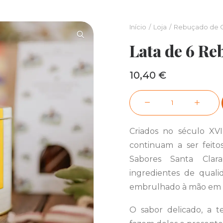
Início
Loja
Rebuçado de 
Lata de 6 Re
10,40
€
Quantidade
de
Lata
Criados no século XVI
de
continuam a ser fei
6
Sabores Santa Cla
Rebuçados
ingredientes de quali
de
embrulhado à mão em p
Ovo
O sabor delicado, a t