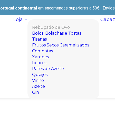
ortugal continental
em encomendas superiores a 50€ | Envios e
Loja
Cabaz
Rebuçado de Ovo
Bolos, Bolachas e Tostas
Tisanas
Frutos Secos Caramelizados
Compotas
Xaropes
Licores
Patês de Azeite
Queijos
Vinho
Azeite
Gin