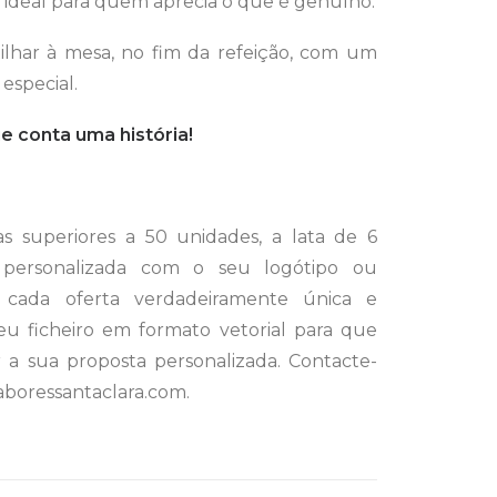
 ideal para quem aprecia o que é genuíno.
tilhar à mesa, no fim da refeição, com um
special.
 conta uma história!
 superiores a 50 unidades, a lata de 6
personalizada com o seu logótipo ou
cada oferta verdadeiramente única e
seu ficheiro em formato vetorial para que
 a sua proposta personalizada. Contacte-
aboressantaclara.com.