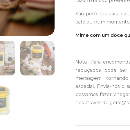
fazem deles o presente
São perfeitos para par
café ou num momento e
Mime com um doce que
Nota: Para encomendas
rebuçados pode ser 
mensagem, tornando 
especial. Envie-nos o 
possamos fazer chegar
nos através de geral@s