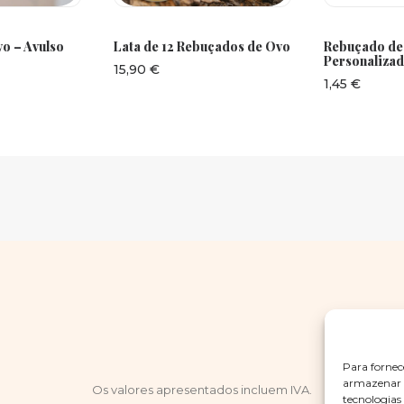
ONAR
ADICIONAR
ADI
o – Avulso
Lata de 12 Rebuçados de Ovo
Rebuçado de
Personaliza
15,90
€
1,45
€
Para fornec
armazenar e
Os valores apresentados incluem IVA.
tecnologia