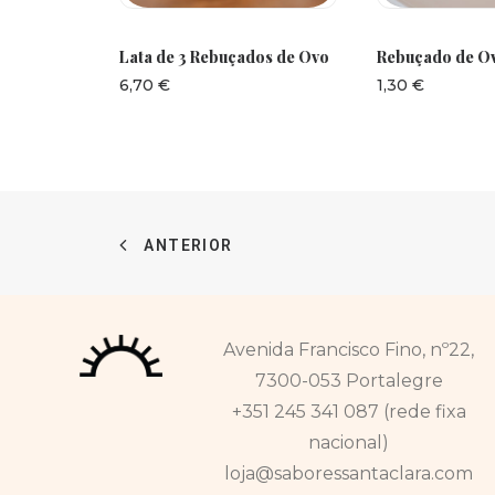
AR
ADICIONAR
ADICI
Lata de 3 Rebuçados de Ovo
Rebuçado de Ov
6,70
€
1,30
€
ANTERIOR
Avenida Francisco Fino, nº22,
7300-053 Portalegre
+351 245 341 087 (rede fixa
nacional)
loja@saboressantaclara.com