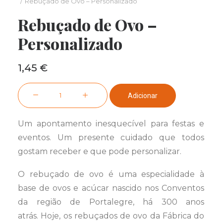
Rebuçado de Ovo – Personalizado
Rebuçado de Ovo –
Personalizado
1,45
€
Quantidade
Adicionar
de
Rebuçado
Um apontamento inesquecível para festas e
de
eventos. Um presente cuidado que todos
Ovo
gostam receber e que pode personalizar.
-
Personalizado
O rebuçado de ovo é uma especialidade à
base de ovos e acúcar nascido nos Conventos
da região de Portalegre, há 300 anos
atrás. Hoje, os rebuçados de ovo da Fábrica do