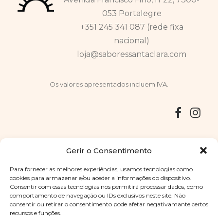
053 Portalegre
+351 245 341 087 (rede fixa
nacional)
loja@saboressantaclara.com
Os valores apresentados incluem IVA.
Entregas
Devoluções
Livro de Reclamações
Gerir o Consentimento
Para fornecer as melhores experiências, usamos tecnologias como
cookies para armazenar e/ou aceder a informações do dispositivo.
Consentir com essas tecnologias nos permitirá processar dados, como
Copyright © 2025
Sabores Santa Clara
. Todos os direitos
comportamento de navegação ou IDs exclusivos neste site. Não
reservados
Política de Privacidade
|
Termos e condições
consentir ou retirar o consentimento pode afetar negativamante certos
recursos e funções.
Designed by
Shift Your Branding Agency
| Powered by