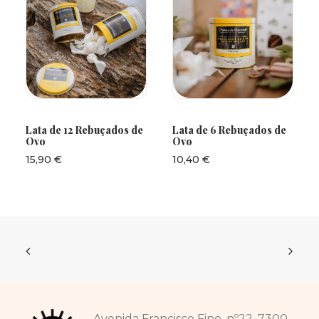
ADICIONAR
ADICIONAR
Lata de 12 Rebuçados de
Lata de 6 Rebuçados de
Ovo
Ovo
15,90
€
10,40
€
Avenida Francisco Fino, nº22, 7300-