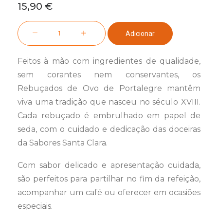
15,90
€
Quantidade
Adicionar
de
Lata
Feitos à mão com ingredientes de qualidade,
de
sem corantes nem conservantes, os
12
Rebuçados de Ovo de Portalegre mantêm
Rebuçados
viva uma tradição que nasceu no século XVIII.
de
Cada rebuçado é embrulhado em papel de
Ovo
seda, com o cuidado e dedicação das doceiras
da Sabores Santa Clara.
Com sabor delicado e apresentação cuidada,
são perfeitos para partilhar no fim da refeição,
acompanhar um café ou oferecer em ocasiões
especiais.