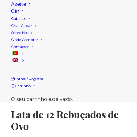
Azeite
Gin
Cabazes
Criar Cabaz
Sobre Nós
Onde Comprar
Contactos
Entrar / Registar
Carrinho
Início
Loja
Rebuçado de Ovo
O seu carrinho está vazio.
Lata de 12 Rebuçados de Ovo
Lata de 12 Rebuçados de
Ovo