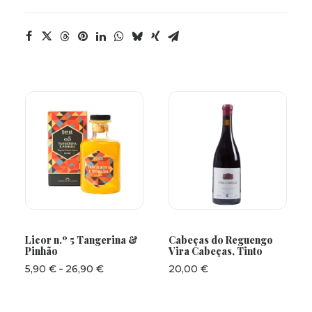
Este
VER OPÇÕES
ADICIONAR
produto
Licor n.º 5 Tangerina &
Cabeças do Reguengo
tem
Pinhão
Vira Cabeças, Tinto
várias
variantes.
-
Intervalo
5,90
€
26,90
€
20,00
€
de
As
preços:
opções
5,90 €
podem