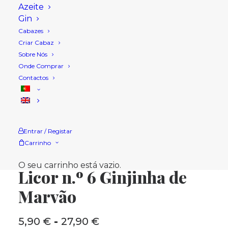
Azeite
Gin
Cabazes
Criar Cabaz
Sobre Nós
Onde Comprar
Contactos
Entrar / Registar
Carrinho
Início
Loja
Licores
Licor n.º 6 Ginjinha de Marvão
O seu carrinho está vazio.
Licor n.º 6 Ginjinha de
Marvão
5,90
€
-
27,90
€
Intervalo