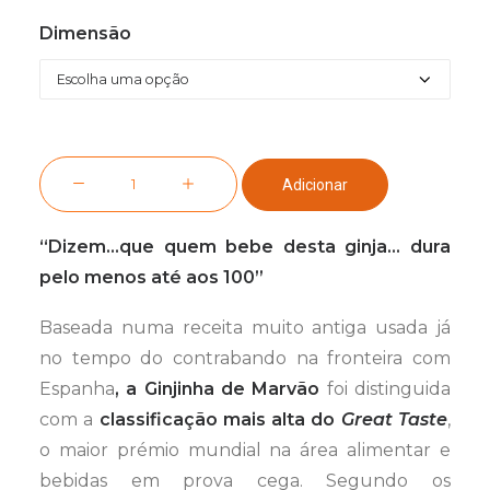
de
Dimensão
preços:
5,90 €
a
27,90 €
Quantidade
Adicionar
de
Licor
“Dizem…que quem bebe desta ginja… dura
n.º
pelo menos até aos 100”
6
Ginjinha
Baseada numa receita muito antiga usada já
de
no tempo do contrabando na fronteira com
Marvão
Espanha
, a Ginjinha de Marvão
foi distinguida
com a
classificação mais alta do
Great Taste
,
o maior prémio mundial na área alimentar e
bebidas em prova cega. Segundo os