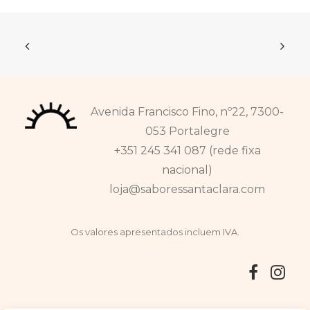
a
ser
26,90 €
selecionadas
na
página
do
produto
Avenida Francisco Fino, nº22, 7300-
053 Portalegre
+351 245 341 087 (rede fixa
nacional)
loja@saboressantaclara.com
Os valores apresentados incluem IVA.