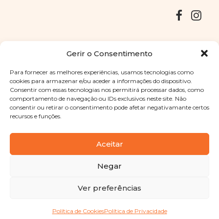
Entregas
Devoluções
Livro de Reclamações
Gerir o Consentimento
Para fornecer as melhores experiências, usamos tecnologias como
cookies para armazenar e/ou aceder a informações do dispositivo.
Consentir com essas tecnologias nos permitirá processar dados, como
Copyright © 2025
Sabores Santa Clara
. Todos os direitos
comportamento de navegação ou IDs exclusivos neste site. Não
reservados
Política de Privacidade
|
Termos e condições
consentir ou retirar o consentimento pode afetar negativamante certos
recursos e funções.
Designed by
Shift Your Branding Agency
| Powered by
BOLEIMA
Aceitar
Negar
Pay
Ver preferências
Pay
Política de Cookies
Política de Privacidade