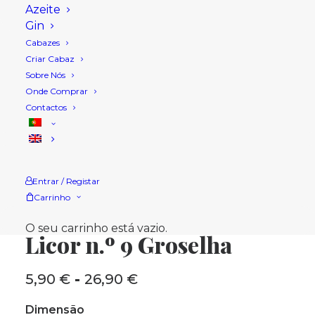
Azeite
Gin
Cabazes
Criar Cabaz
Sobre Nós
Onde Comprar
Contactos
Entrar / Registar
Carrinho
Início
Loja
Licores
Licor n.º 9 Groselha
O seu carrinho está vazio.
Licor n.º 9 Groselha
5,90
€
-
26,90
€
Intervalo
de
Dimensão
preços: