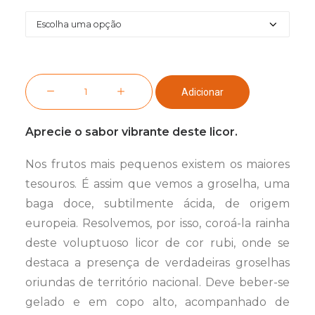
5,90 €
a
26,90 €
Quantidade
Adicionar
de
Licor
Aprecie o sabor vibrante deste licor.
n.º
9
Nos frutos mais pequenos existem os maiores
Groselha
tesouros. É assim que vemos a groselha, uma
baga doce, subtilmente ácida, de origem
europeia. Resolvemos, por isso, coroá-la rainha
deste voluptuoso licor de cor rubi, onde se
destaca a presença de verdadeiras groselhas
oriundas de território nacional. Deve beber-se
gelado e em copo alto, acompanhado de