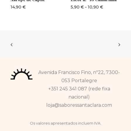
tem
várias
-
Intervalo
14,90
€
5,90
€
10,90
€
variantes.
de
preços:
As
5,90 €
opções
a
podem
10,90 €
ser
selecionadas
na
página
do
produto
Avenida Francisco Fino, nº22, 7300-
053 Portalegre
+351 245 341 087 (rede fixa
nacional)
loja@saboressantaclara.com
Os valores apresentados incluem IVA.