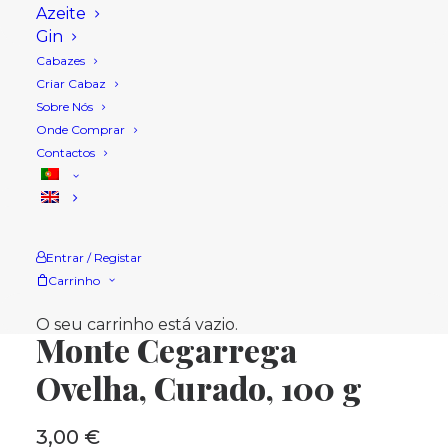
Azeite
Gin
Cabazes
Criar Cabaz
Sobre Nós
Onde Comprar
Contactos
Entrar / Registar
Início
Loja
Salgados
Carrinho
Monte Cegarrega Ovelha, Curado, 100 g
O seu carrinho está vazio.
Monte Cegarrega
Ovelha, Curado, 100 g
3,00
€