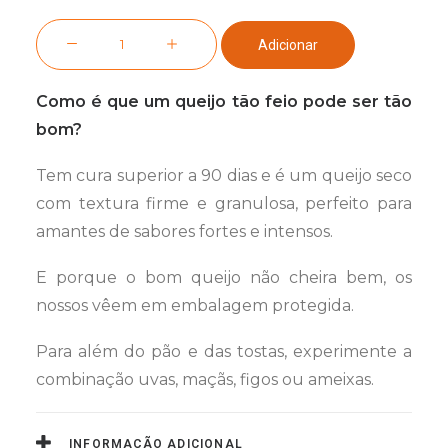
Quantidade
Adicionar
de
Monte
Como é que um queijo tão feio pode ser tão
Cegarrega
bom?
Ovelha,
Curado,
Tem cura superior a 90 dias e é um queijo seco
100
com textura firme e granulosa, perfeito para
g
amantes de sabores fortes e intensos.
E porque o bom queijo não cheira bem, os
nossos vêem em embalagem protegida.
Para além do pão e das tostas, experimente a
combinação uvas, maçãs, figos ou ameixas.
INFORMAÇÃO ADICIONAL