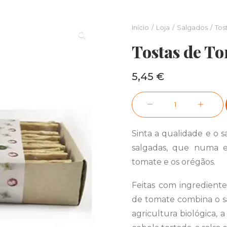
Início
Loja
Salgados
Tos
Tostas de T
5,45
€
Quantidade
de
Tostas
Sinta a qualidade e o 
de
salgadas, que numa e
Tomate
tomate e os orégãos.
&
Orégãos,
Feitas com ingrediente
120
de tomate combina o s
g
agricultura biológica, 