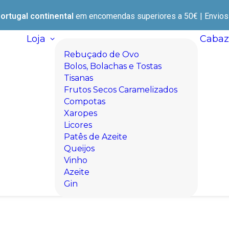
ortugal continental
em encomendas superiores a 50€ | Envios e
Loja
Cabaz
Rebuçado de Ovo
Bolos, Bolachas e Tostas
Tisanas
Frutos Secos Caramelizados
Compotas
Xaropes
Licores
Patês de Azeite
Queijos
Vinho
Azeite
Gin