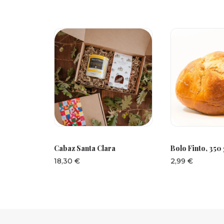
AR
ADICIONAR
ADICI
tista
Cabaz Santa Clara
Bolo Finto, 350
18,30
€
2,99
€