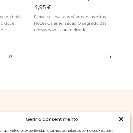
4,95
€
ico do bolo
Deixe-se levar aos céus com as estas
olo doce,
Nozes Caramelizadas! O segredo das
 e…
nossas nozes caramelizadas…
..
13
Gerir o Consentimento
er as melhores experiências, usamos tecnologias como cookies para