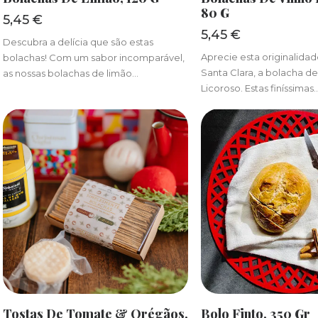
80 G
5,45
€
5,45
€
Descubra a delícia que são estas
Aprecie esta originalida
bolachas! Com um sabor incomparável,
Santa Clara, a bolacha d
as nossas bolachas de limão…
Licoroso. Estas finíssimas
ADICIONAR
ADICIONA
Tostas De Tomate & Orégãos,
Bolo Finto, 350 Gr