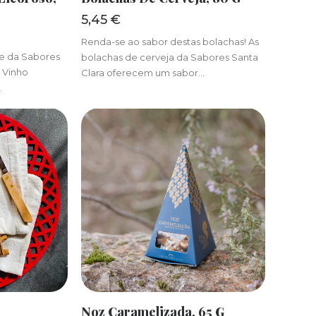
5,45
€
Renda-se ao sabor destas bolachas! As
de da Sabores
bolachas de cerveja da Sabores Santa
e Vinho
Clara oferecem um sabor…
…
R
ADICIONAR
Noz Caramelizada, 65 G