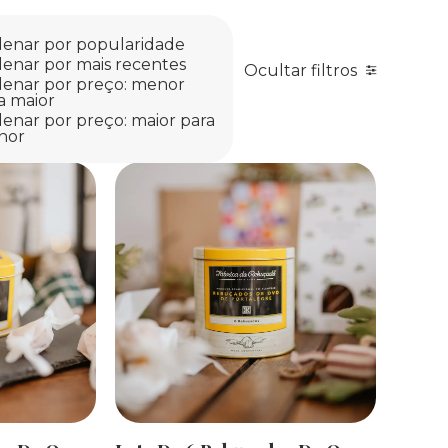
enar por popularidade
enar por mais recentes
Ocultar filtros
enar por preço: menor
a maior
enar por preço: maior para
nor
R
ADICIONAR