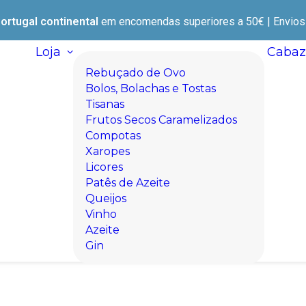
ortugal continental
em encomendas superiores a 50€ | Envios e
Loja
Cabaz
Rebuçado de Ovo
Bolos, Bolachas e Tostas
Tisanas
Frutos Secos Caramelizados
Compotas
Xaropes
Licores
Patês de Azeite
Queijos
Vinho
Azeite
Gin