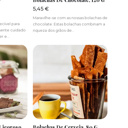
–
Bolachas De Chocolate, 120 G
5,45
€
Maravilhe-se com as nossas bolachas de
cível para
chocolate. Estas bolachas combinam a
esente cuidado
riqueza dos grãos de…
er e…
R
ADICIONAR
Licoroso,
Bolachas De Cerveja, 80 G