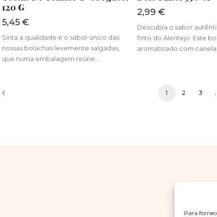
120 G
2,99
€
5,45
€
Descubra o sabor autênt
Sinta a qualidade e o sabor único das
finto do Alentejo. Este b
nossas bolachas levemente salgadas,
aromatizado com canela
que numa embalagem reúne…
1
2
3
.
Para fornec