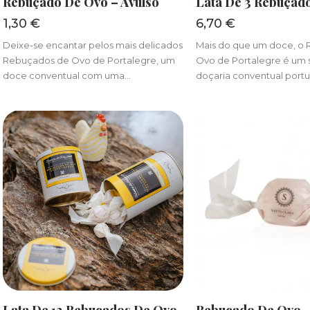
Rebuçado De Ovo – Avulso
Lata De 3 Rebuçad
1,30
€
6,70
€
Deixe-se encantar pelos mais delicados
Mais do que um doce, o
Rebuçados de Ovo de Portalegre, um
Ovo de Portalegre é um 
doce conventual com uma…
doçaria conventual port
ADICIONAR
ADICIONA