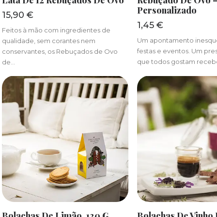
Lata De 12 Rebuçados De Ovo
Rebuçado De Ovo 
Personalizado
15,90
€
1,45
€
Feitos à mão com ingredientes de
Um apontamento inesque
qualidade, sem corantes nem
festas e eventos. Um pr
conservantes, os Rebuçados de Ovo
que todos gostam receb
de…
ADICIONAR
ADICIONA
Bolachas De Limão, 120 G
Bolachas De Vinho 