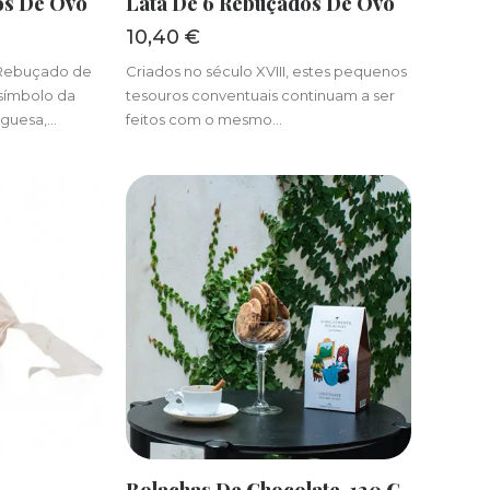
os De Ovo
Lata De 6 Rebuçados De Ovo
10,40
€
 Rebuçado de
Criados no século XVIII, estes pequenos
símbolo da
tesouros conventuais continuam a ser
uguesa,…
feitos com o mesmo…
R
ADICIONAR