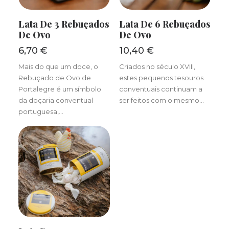
ADICIONAR
ADICIONAR
Lata De 3 Rebuçados
Lata De 6 Rebuçados
De Ovo
De Ovo
6,70
€
10,40
€
Mais do que um doce, o
Criados no século XVIII,
Rebuçado de Ovo de
estes pequenos tesouros
Portalegre é um símbolo
conventuais continuam a
da doçaria conventual
ser feitos com o mesmo…
portuguesa,…
ADICIONAR