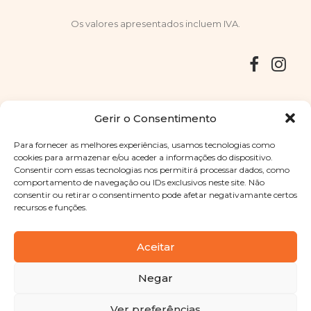
Os valores apresentados incluem IVA.
Entregas
Devoluções
Livro de Reclamações
Gerir o Consentimento
Para fornecer as melhores experiências, usamos tecnologias como
cookies para armazenar e/ou aceder a informações do dispositivo.
Consentir com essas tecnologias nos permitirá processar dados, como
Copyright © 2025
Sabores Santa Clara
. Todos os direitos
comportamento de navegação ou IDs exclusivos neste site. Não
reservados
Política de Privacidade
|
Termos e condições
consentir ou retirar o consentimento pode afetar negativamante certos
recursos e funções.
Designed by
Shift Your Branding Agency
| Powered by
BOLEIMA
Aceitar
Negar
Pay
Ver preferências