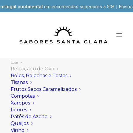
ortugal continental
em encomendas superiores a 50€ | Envios e
Loja
Rebuçado de Ovo
Bolos, Bolachas e Tostas
Tisanas
Mostrar filtros
Frutos Secos Caramelizados
Compotas
Xaropes
Licores
Patês de Azeite
Queijos
Vinho