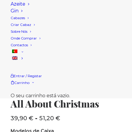
Azeite
Gin
Cabazes
Criar Cabaz
Sobre Nós
Onde Comprar
Contactos
Entrar / Registar
Carrinho
Início
Loja
Cabazes Natal
All About Christmas
O seu carrinho está vazio.
All About Christmas
39,90
€
-
51,20
€
Intervalo
de
Modelos de Caixa