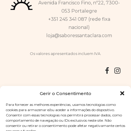
Avenida Francisco Fino, nº22, 7300-
053 Portalegre
+351 245 341 087 (rede fixa
nacional)
loja@saboressantaclara.com
Os valores apresentados incluem IVA.
Entregas
Devoluções
Livro de Reclamações
Gerir o Consentimento
Para fornecer as melhores experiências, usamos tecnologias como
cookies para armazenar e/ou aceder a informações do dispositivo.
Consentir com essas tecnologias nos permitirá processar dados, como
Copyright © 2025
Sabores Santa Clara
. Todos os direitos
comportamento de navegação ou IDs exclusivos neste site. Não
reservados
Política de Privacidade
|
Termos e condições
consentir ou retirar o consentimento pode afetar negativamante certos
recursos e funções.