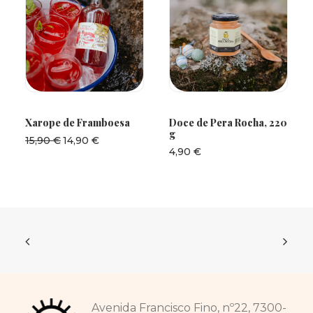
ADICIONAR
ADICIONAR
Xarope de Framboesa
Doce de Pera Rocha, 220
g
O
O
15,90
€
14,90
€
preço
preço
4,90
€
original
atual
era:
é:
15,90 €.
14,90 €.
Avenida Francisco Fino, nº22, 7300-