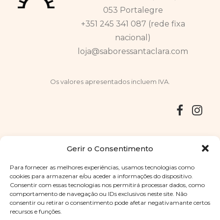
053 Portalegre
+351 245 341 087 (rede fixa
nacional)
loja@saboressantaclara.com
Os valores apresentados incluem IVA.
Entregas
Devoluções
Livro de Reclamações
Gerir o Consentimento
Para fornecer as melhores experiências, usamos tecnologias como
cookies para armazenar e/ou aceder a informações do dispositivo.
Consentir com essas tecnologias nos permitirá processar dados, como
Copyright © 2025
Sabores Santa Clara
. Todos os direitos
comportamento de navegação ou IDs exclusivos neste site. Não
reservados
Política de Privacidade
|
Termos e condições
consentir ou retirar o consentimento pode afetar negativamante certos
recursos e funções.
Designed by
Shift Your Branding Agency
| Powered by