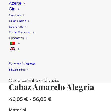
Azeite
Gin
Cabazes
Criar Cabaz
Sobre Nós
Onde Comprar
Contactos
Entrar / Registar
Carrinho
Início
Loja
Cabaz
Cabaz Amarelo Alegria
O seu carrinho está vazio.
Cabaz Amarelo Alegria
46,85
€
-
56,85
€
Intervalo
de
Material