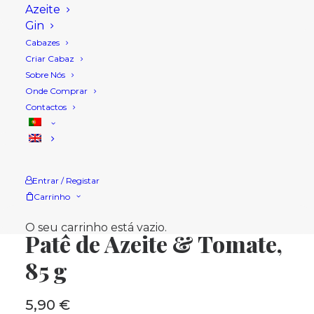
Azeite
Gin
Cabazes
Criar Cabaz
Sobre Nós
Onde Comprar
Contactos
Entrar / Registar
Carrinho
Início
Loja
Outros
Patê de Azeite & Tomate, 85 g
O seu carrinho está vazio.
Patê de Azeite & Tomate,
85 g
5,90
€