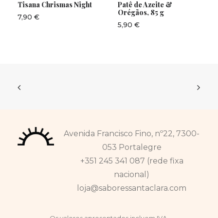
Tisana Chrismas Night
Patê de Azeite &
Orégãos, 85 g
7,90
€
5,90
€
Avenida Francisco Fino, nº22, 7300-
053 Portalegre
+351 245 341 087 (rede fixa
nacional)
loja@saboressantaclara.com