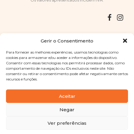
Os valores apresentados incluem IVA.
Entregas
Devoluções
Livro de Reclamações
Gerir o Consentimento
Para fornecer as melhores experiências, usamos tecnologias como
cookies para armazenar e/ou aceder a informações do dispositivo.
Consentir com essas tecnologias nos permitirá processar dados, como
Copyright © 2025
Sabores Santa Clara
. Todos os direitos
comportamento de navegação ou IDs exclusivos neste site. Não
reservados
Política de Privacidade
|
Termos e condições
consentir ou retirar o consentimento pode afetar negativamante certos
recursos e funções.
Designed by
Shift Your Branding Agency
| Powered by
BOLEIMA
Aceitar
Negar
Pay
Ver preferências
Pay