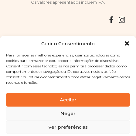
Os valores apresentados incluem IVA.
Entregas
Devoluções
Livro de Reclamações
Gerir o Consentimento
Para fornecer as melhores experiências, usamos tecnologias como
cookies para armazenar e/ou aceder a informações do dispositivo.
Consentir com essas tecnologias nos permitirá processar dados, como
Copyright © 2025
Sabores Santa Clara
. Todos os direitos
comportamento de navegação ou IDs exclusivos neste site. Não
reservados
Política de Privacidade
|
Termos e condições
consentir ou retirar o consentimento pode afetar negativamante certos
recursos e funções.
Designed by
Shift Your Branding Agency
| Powered by
BOLEIMA
Aceitar
Negar
Pay
Ver preferências