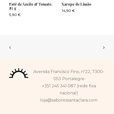
Patê de Azeite & Tomate,
Xarope de Limão
85 g
14,90
€
5,90
€
Avenida Francisco Fino, nº22, 7300-
053 Portalegre
+351 245 341 087 (rede fixa
nacional)
loja@saboressantaclara.com