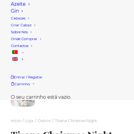
Azeite
Gin
Cabazes
Criar Cabaz
Sobre Nós
Onde Comprar
Contactos
Entrar / Registar
Carrinho
O seu carrinho está vazio.
Início
Loja
Outros
Tisana Chrismas Night