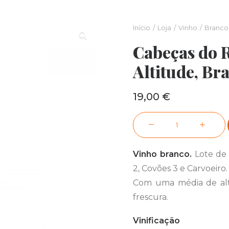
Início
Loja
Vinho
Branco
Cabeças do 
Altitude, Br
19,00
€
Quantidade
de
Cabeças
Vinho branco.
Lote de
do
2, Covões 3 e Carvoeiro.
Reguengo
Com uma média de alt
Respiro
frescura.
Altitude,
Branco
Vinificação