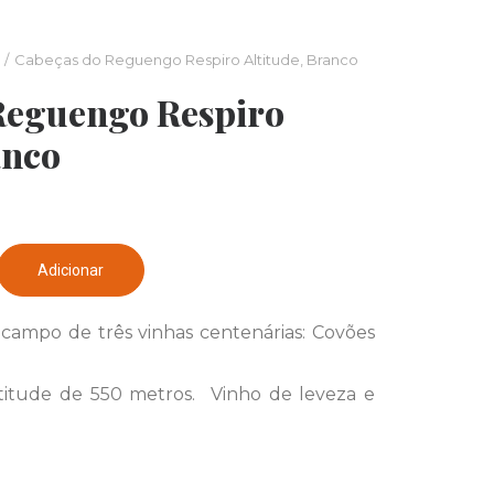
Cabeças do Reguengo Respiro Altitude, Branco
Reguengo Respiro
anco
Adicionar
 campo de três vinhas centenárias: Covões
itude de 550 metros. Vinho de leveza e