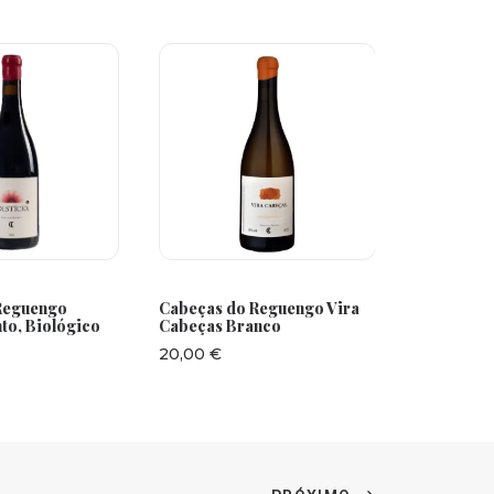
CIONAR
ADICIONAR
A
Reguengo
Cabeças do Reguengo Vira
Xarope de
nto, Biológico
Cabeças Branco
15,90
€
20,00
€