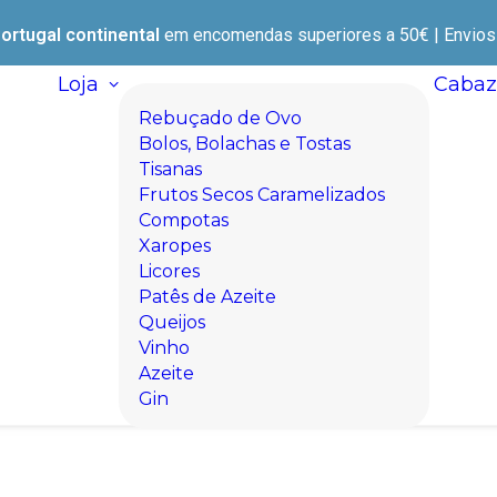
ortugal continental
em encomendas superiores a 50€ | Envios e
Loja
Cabaz
Rebuçado de Ovo
Bolos, Bolachas e Tostas
Tisanas
Frutos Secos Caramelizados
Compotas
Xaropes
Licores
Patês de Azeite
Queijos
Vinho
Azeite
Gin