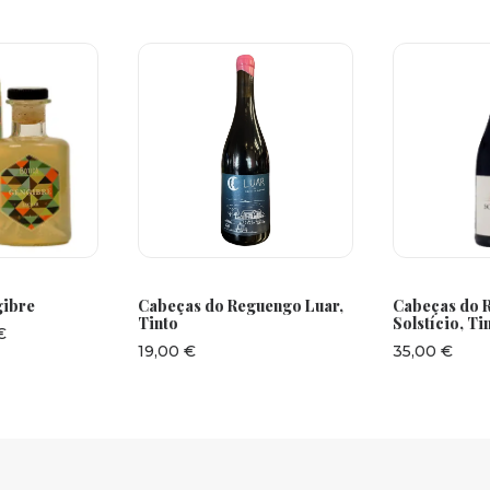
ÇÕES
ADICIONAR
ADI
gibre
Cabeças do Reguengo Luar,
Cabeças do 
Tinto
Solstício, Ti
Intervalo
€
de
19,00
€
35,00
€
preços:
5,90 €
a
26,90 €