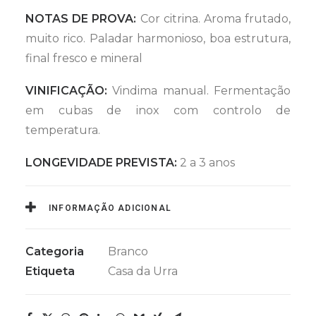
Casa
NOTAS DE PROVA:
Cor citrina. Aroma frutado,
da
muito rico. Paladar harmonioso, boa estrutura,
Urra
final fresco e mineral
Colheita
Selecionada
VINIFICAÇÃO:
Vindima manual. Fermentação
Branco
em cubas de inox com controlo de
temperatura.
LONGEVIDADE PREVISTA:
2 a 3 anos
INFORMAÇÃO ADICIONAL
Categoria
Branco
Etiqueta
Casa da Urra