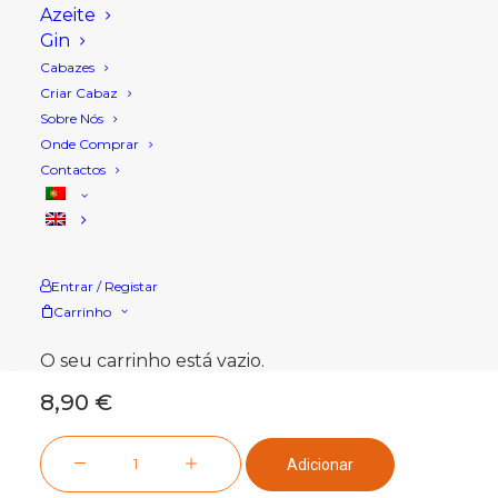
Azeite
Gin
Cabazes
Criar Cabaz
Sobre Nós
Onde Comprar
Contactos
Início
Loja
Vinho
Branco
Casa da Urra Colheita Selecionada Branco
Entrar / Registar
Casa da Urra Colheita
Carrinho
Selecionada Branco
O seu carrinho está vazio.
8,90
€
Quantidade
Adicionar
de