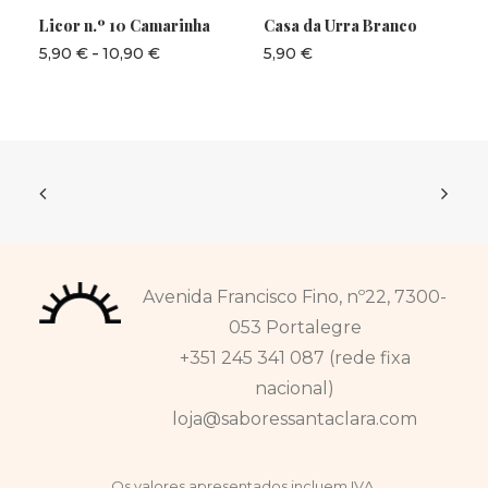
produto
Licor n.º 10 Camarinha
Casa da Urra Branco
tem
várias
-
Intervalo
5,90
€
10,90
€
5,90
€
variantes.
de
preços:
As
5,90 €
opções
a
podem
10,90 €
ser
selecionadas
na
página
do
produto
Avenida Francisco Fino, nº22, 7300-
053 Portalegre
+351 245 341 087 (rede fixa
nacional)
loja@saboressantaclara.com
Os valores apresentados incluem IVA.