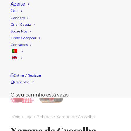
Azeite
Gin
Cabazes
Criar Cabaz
Sobre Nós
Onde Comprar
Contactos
Entrar / Registar
Carrinho
O seu carrinho está vazio.
Início
Loja
Bebidas
Xarope de Groselha
Xarope de Groselha