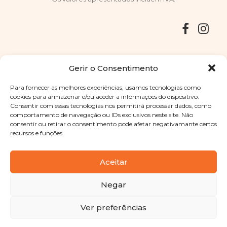
Entregas
Devoluções
Livro de Reclamações
Gerir o Consentimento
Para fornecer as melhores experiências, usamos tecnologias como
cookies para armazenar e/ou aceder a informações do dispositivo.
Consentir com essas tecnologias nos permitirá processar dados, como
Copyright © 2025
Sabores Santa Clara
. Todos os direitos
comportamento de navegação ou IDs exclusivos neste site. Não
reservados
Política de Privacidade
|
Termos e condições
consentir ou retirar o consentimento pode afetar negativamante certos
recursos e funções.
Designed by
Shift Your Branding Agency
| Powered by
BOLEIMA
Aceitar
Negar
Pay
Ver preferências
Pay