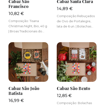
Cabaz São
Cabaz Santa Clara
ADICIONAR
ADICIONAR
Francisco
14,89
€
10,82
€
Composição:Rebuçados
Composição: Tisana
de Ovo de Portalegre,
Christmas Night, Bio, 40 g
lata de 6 un. | Bolachas…
| Broas Tradicionais do…
Cabaz São João
Cabaz São Bento
ADICIONAR
ADICIONAR
Batista
12,85
€
16,99
€
Composição: Bolachas