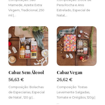
Mamede, Azeite Extra
Pera Rocha e Anis
Virgem, Tradicional, 250
Estrelado, Especial de
ml |…
Natal,…
Cabaz Sem Álcool
Cabaz Vegan
ADICIONAR
ADICIONAR
56,63
€
26,62
€
Composição: Bolachas
Composição: Tostas
de Especiarias, Especial
Levemente Salgadas,
de Natal , 120 g |…
Tomate e Orégãos, 120g |
…