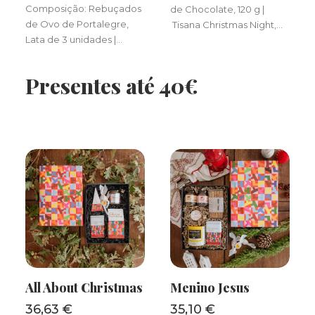
Composição: Rebuçados
de Chocolate, 120 g |
de Ovo de Portalegre,
Tisana Christmas Night,…
Lata de 3 unidades |…
Presentes até 40€
All About Christmas
Menino Jesus
ADICIONAR
ADICIONAR
36,63
€
35,10
€