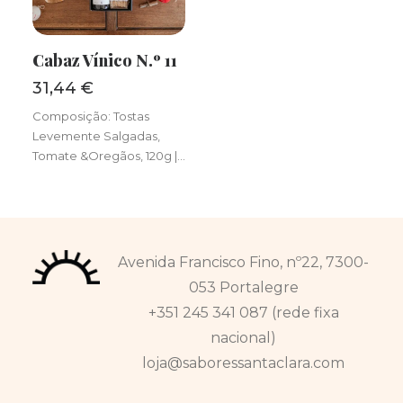
Cabaz Vínico N.º 11
ADICIONAR
31,44
€
Composição: Tostas
Levemente Salgadas,
Tomate &Oregãos, 120g |…
Avenida Francisco Fino, nº22, 7300-
053 Portalegre
+351 245 341 087 (rede fixa
nacional)
loja@saboressantaclara.com