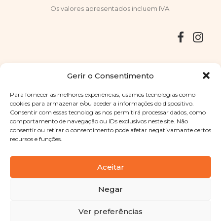
Os valores apresentados incluem IVA.
Entregas
Devoluções
Livro de Reclamações
Gerir o Consentimento
Para fornecer as melhores experiências, usamos tecnologias como
cookies para armazenar e/ou aceder a informações do dispositivo.
Consentir com essas tecnologias nos permitirá processar dados, como
Copyright © 2025
Sabores Santa Clara
. Todos os direitos
comportamento de navegação ou IDs exclusivos neste site. Não
reservados
Política de Privacidade
|
Termos e condições
consentir ou retirar o consentimento pode afetar negativamante certos
recursos e funções.
Designed by
Shift Your Branding Agency
| Powered by
BOLEIMA
Aceitar
Negar
Pay
Ver preferências