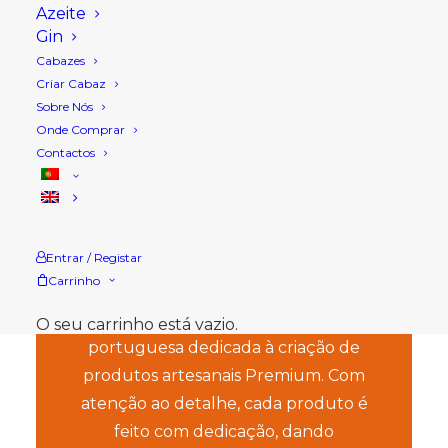
Azeite
Gin
Cabazes
Criar Cabaz
Sobre Nós
Onde Comprar
Contactos
Este Natal ofereça Alto
Alentejo, Ofereça
Sabores Santa Clara.
Entrar / Registar
Carrinho
A Sabores Santa Clara é uma empresa
O seu carrinho está vazio.
portuguesa dedicada à criação de
produtos artesanais Premium. Com
atenção ao detalhe, cada produto é
feito com dedicação, dando